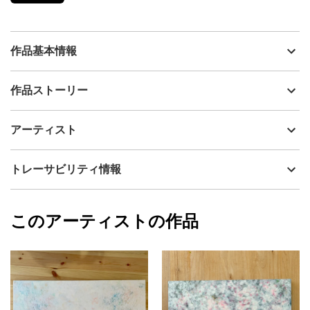
作品基本情報
出品者
林明水
作品ストーリー
アーティスト
林明水
クリアとマットな絵具を組み合わせています。
制作年
2023
アーティスト
太陽など光の種類によって様々な表情を見られます。
流通種別
プライマリー（新品）
その日、その時間によって
技法
アクリル
林明水
トレーサビリティ情報
お好きな向きで楽しんでいただけたら嬉しいです。
サイズ
41cm(縦) x 41cm(横)
フォローする
額縁の有無
無し
2023/10/12
このアーティストの作品
カラー
赤
林明水
ホワイト
プライマリー
黄色
ジャンル
抽象画
配送目安
二週間以内