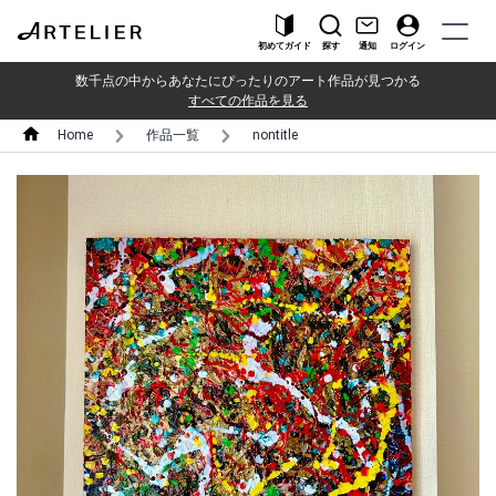
初めてガイド
探す
通知
ログイン
数千点の中からあなたにぴったりのアート作品が見つかる
すべての作品を見る
Home
作品一覧
nontitle