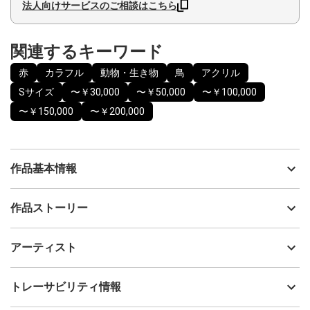
法人向けサービスのご相談はこちら
関連するキーワード
赤
カラフル
動物・生き物
鳥
アクリル
Sサイズ
〜￥30,000
〜￥50,000
〜￥100,000
〜￥150,000
〜￥200,000
作品基本情報
出品者
YOKO
作品ストーリー
アーティスト
YOKO
るん！
制作年
2023
アーティスト
たのしいな！
流通種別
プライマリー（新品）
どこまで飛んで行こうかな！
技法
アクリル
YOKO
トレーサビリティ情報
ポジティブエネルギー
サイズ
15.8cm(縦) x 22.8cm(横)
フォローする