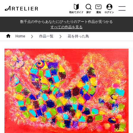
初めてガイド
探す
通知
ログイン
数千点の中からあなたにぴったりのアート作品が見つかる
すべての作品を見る
Home
作品一覧
花を持った鳥