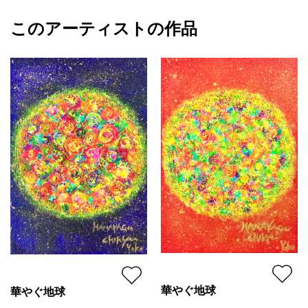
どこか心が和む 愛らしい姿！
額縁の有無
無し
2023/10/07
花を持った鳥は 幸運を象徴する存在
このアーティストの作品
カラー
赤
YOKO
その鮮やかな色合いが 見る人の心を
カラフル
プライマリー
ポジティブにしてくれます！
ジャンル
動物・生き物
この作品には 愛情や希望の
配送目安
二週間以内
メッセージが込められており
見るたびに温かい気持ちに
なれること間違いなしです
【キャンバスサイズ】SM
華やぐ地球
華やぐ地球