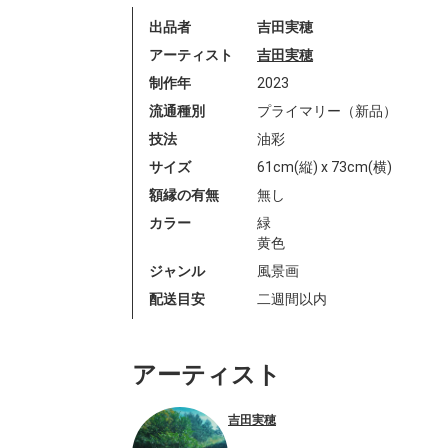
出品者
吉田実穂
アーティスト
吉田実穂
制作年
2023
流通種別
プライマリー（新品）
技法
油彩
サイズ
61cm(縦) x 73cm(横)
額縁の有無
無し
カラー
緑
黄色
ジャンル
風景画
配送目安
二週間以内
アーティスト
吉田実穂