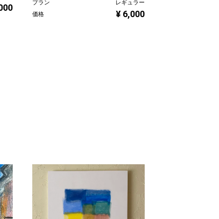
pneuma#15
プラン
レギュラー
,000
¥ 6,000
価格
吉田実穂
プラン
価格