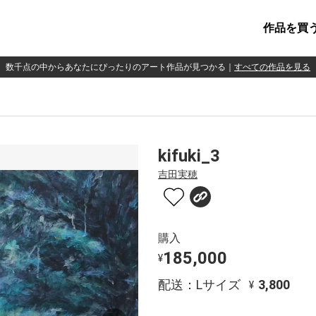
作品を買
数千点の中からあなたにぴったりのアート作品が見つかる
｜
すべての作品を見る
kifuki_3
吉田実穂
購入
185,000
¥
配送：Lサイズ
3,800
¥