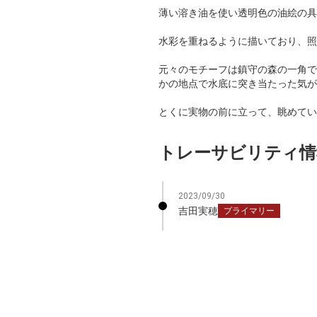
薄い溶き油を使い透明色の油絵の具
水彩を重ねるように描いており、照
元々のモチーフは鎮守の森の一角で
かの地点で水底に突き当たった気が
とくに実物の前に立って、眺めてい
トレーサビリティ情
2023/09/30
吉田実穂
プライマリー