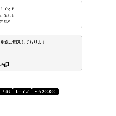
試しできる
に飾れる
料無料
を別途ご用意しております
ちら
油彩
Lサイズ
〜￥200,000