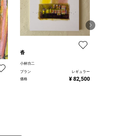
沓
Affinity
小林功二
慶 -kei-
プラン
レギュラー
プラン
¥ 82,500
価格
価格
ュラー
,000