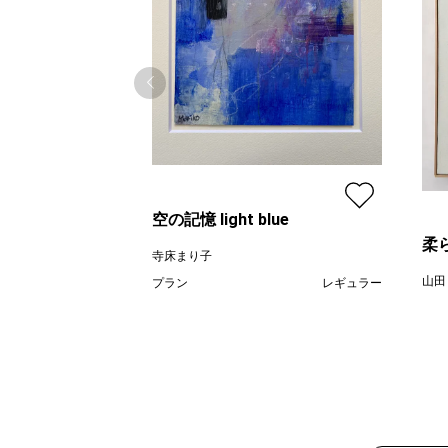
空の記憶 light blue
柔
寺床まり子
山田
プラン
レギュラー
¥ 30,000
価格
プラ
価格