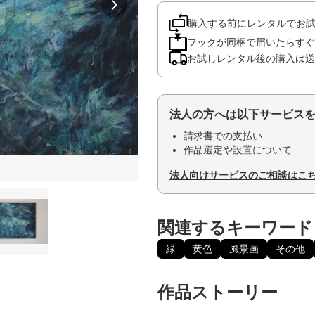
購入する前にレンタルでお
フックが同梱で届いたらすぐ
お試しレンタル後の購入は送
法人の方へは以下サービス
請求書での支払い
作品選定や設置について
法人向けサービスのご相談はこ
関連するキーワード
緑
黄色
風景画
その他
作品ストーリー