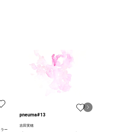
pneuma#13
吉田実穂
ュラー