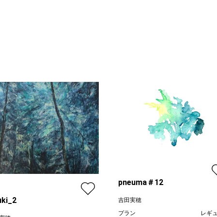
pneuma＃12
uki_2
吉田実穂
プラン
レギ