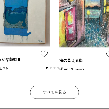
らかな鼓動 Ⅱ
海の見える街
ヒロヤ
Mitsuho Sugawara
ン
レギュラー
プラン
レギ
¥ 65,000
¥ 55
価格
すべてを見る