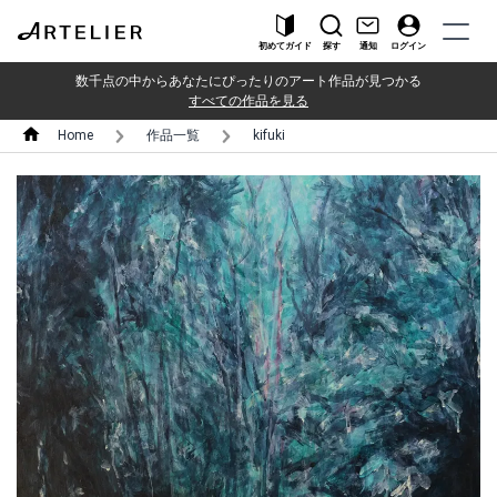
初めてガイド
探す
通知
ログイン
数千点の中からあなたにぴったりのアート作品が見つかる
すべての作品を見る
Home
作品一覧
kifuki