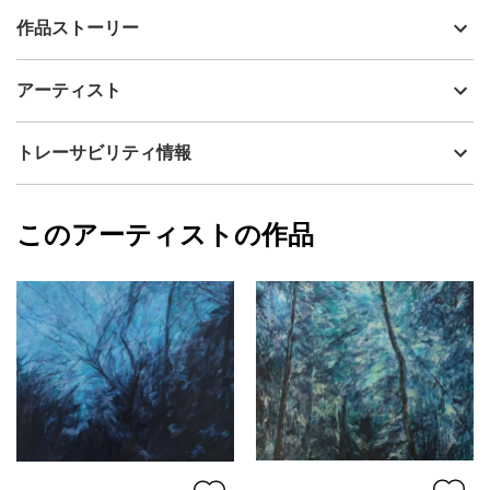
出品者
吉田実穂
作品ストーリー
アーティスト
吉田実穂
薄い溶き油を重ねて水彩用の柔らかい筆で描いています。絵の具
制作年
2023
アーティスト
は透明色を多く使っているため時間帯や照明によって絵の表情が
流通種別
プライマリー（新品）
変わってきます。
技法
油彩
吉田実穂
トレーサビリティ情報
最初は植物園のある一角の風景でしたが描いていくにつれ刻々と
サイズ
53cm(縦) x 65cm(横)
形が変わっていきました。
フォローする
額縁の有無
無し
2023/09/26
風景を描写するというよりもその場で呼吸するものの気配を掴み
このアーティストの作品
カラー
青
吉田実穂
接近したいという感覚で描いています。
緑
プライマリー
ピンク
ジャンル
風景画
配送目安
二週間以内