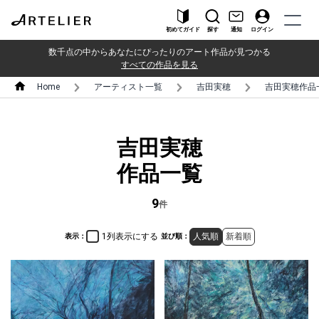
初めてガイド
探す
通知
ログイン
数千点の中からあなたにぴったりのアート作品が見つかる
すべての作品を見る
Home
アーティスト一覧
吉田実穂
吉田実穂作品
吉田実穂
作品一覧
9
件
1列表示にする
人気順
新着順
表示：
並び順：