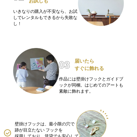
お試しも
いきなりの購入が不安なら、お試
しでレンタルもできるから失敗な
し！
届いたら
すぐに飾れる
作品には壁掛けフックとガイドブ
ックが同梱。はじめてのアートも
素敵に飾れます。
壁掛けフックは、最小限の穴で
跡が目立たない
フックを
採用しており、賃貸でも安心して