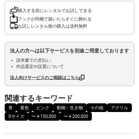
購入する前にレンタルでお試しできる
フックが同梱で届いたらすぐに飾れる
お試しレンタル後の購入は送料無料
法人の方へは以下サービスを別途ご用意しております
請求書での支払い
作品選定や設置について
法人向けサービスのご相談はこちら
関連するキーワード
青
黄色
ピンク
動物・生き物
その他
アクリル
Sサイズ
〜￥150,000
〜￥200,000