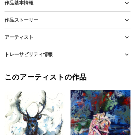
作品基本情報
出品者
kemono gallery
作品ストーリー
アーティスト
kemono gallery
生命活動エネルギーを色に変換した形。
制作年
2023
アーティスト
流通種別
プライマリー（新品）
kemonoNeOスコープ透視図。
技法
アクリル
kemono gallery
トレーサビリティ情報
我々含め生物は、様々な物質を代謝しエネルギーに変換してい
サイズ
24.2cm(縦) x 33.3cm(横)
る。
フォローする
額縁の有無
無し
2023/05/23
それは、維持するために必要なことであり、当たり前のようにそ
このアーティストの作品
カラー
青
kemono gallery
こに存在している。
黄色
プライマリー
ピンク
その無意識に過ぎ去る現象を視認化させる。
ジャンル
動物・生き物
これは、その一つ。
配送目安
二週間以内