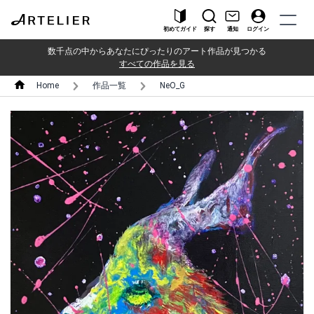
初めてガイド
探す
通知
ログイン
数千点の中からあなたにぴったりのアート作品が見つかる
すべての作品を見る
Home
作品一覧
NeO_G