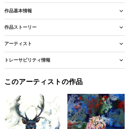
作品基本情報
出品者
kemono gallery
作品ストーリー
アーティスト
kemono gallery
生き抜く力。季節や環境に合わせて変化する適応力。
制作年
2021
アーティスト
流通種別
プライマリー（新品）
生命力が滲み出る感覚で描きました。
技法
油彩
kemono gallery
トレーサビリティ情報
サイズ
31cm(縦) x 36.3cm(横)
フォローする
額縁の有無
有り
2023/01/14
このアーティストの作品
カラー
ホワイト
kemono gallery
ブラック
プライマリー
グレー
ジャンル
動物・生き物
配送目安
二週間以内