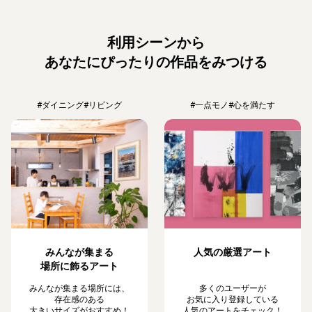
利用シーンから
あなたにぴったりの作品をみつける
#ダイニング
#リビング
#一点モノ
#心を満たす
みんなが集まる
人気の厳選アート
場所に飾るアート
みんなが集まる場所には、
多くのユーザーが
存在感のある
お気に入り登録している
大きいサイズがおすすめ！
人気のアートをチェック！