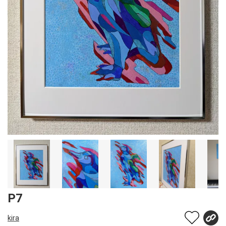
P7
kira