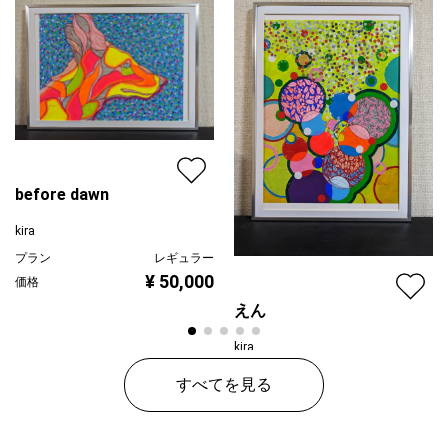
配送目安
二週間以内
before dawn
kira
プラン
レギュラー
¥ 50,000
価格
えん
kira
プラン
レギュラー
すべてを見る
¥ 50,000
価格