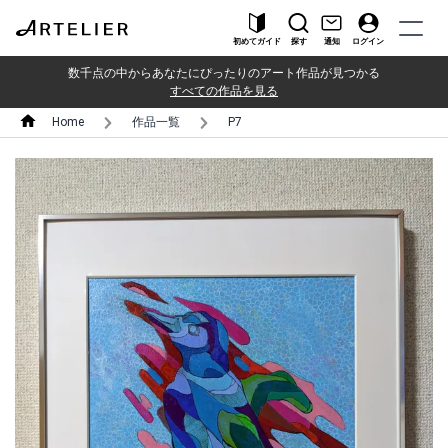
初めてガイド
探す
通知
ログイン
数千点の中からあなたにぴったりのアート作品が見つかる
すべての作品を見る
Home
作品一覧
P7