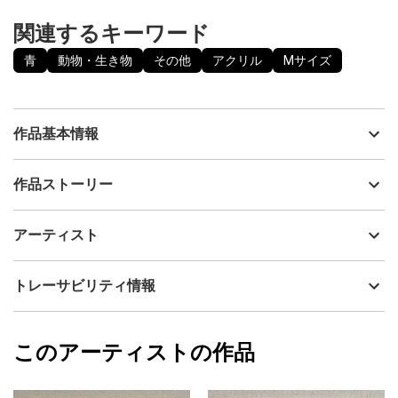
関連するキーワード
青
動物・生き物
その他
アクリル
Mサイズ
作品基本情報
出品者
kira
作品ストーリー
アーティスト
kira
流れ動くペンギンの様子を表現しました、絵の表面はリキテック
制作年
2021
アーティスト
スとヘビーメタル で加工してあります、アルミ製額もついてます
流通種別
プライマリー（新品）
のですぐにでも飾れます。
技法
アクリル
kira
トレーサビリティ情報
サイズ
37.3cm(縦) x 29.1cm(横)
フォローする
額縁の有無
有り
2023/02/20
このアーティストの作品
カラー
青
kira
プライマリー
ジャンル
動物・生き物