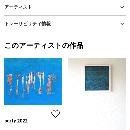
多少のブラックユーモアと祈りを込め描きました。
制作年
2020
アーティスト
流通種別
プライマリー（新品）
技法
アクリル
島田 豊実
トレーサビリティ情報
サイズ
45cm(縦) x 57cm(横)
フォローする
額縁の有無
有り
2023/02/11
このアーティストの作品
カラー
ホワイト
島田 豊実
ブラック
プライマリー
ジャンル
抽象画
配送目安
二週間以内
party 2022