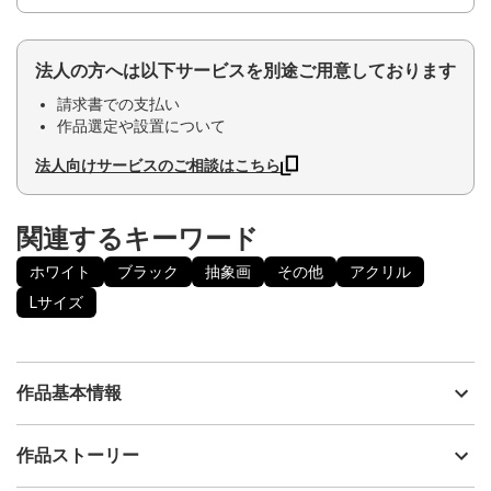
法人の方へは以下サービスを別途ご用意しております
請求書での支払い
作品選定や設置について
法人向けサービスのご相談はこちら
関連するキーワード
ホワイト
ブラック
抽象画
その他
アクリル
Lサイズ
作品基本情報
出品者
島田 豊実
作品ストーリー
アーティスト
島田 豊実