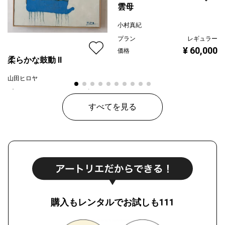
雲母
小村真紀
プラン
レギュラー
¥ 60,000
価格
柔らかな鼓動 Ⅱ
山田ヒロヤ
プラン
レギュラー
¥ 65,000
価格
すべてを見る
購入もレンタルでお試しも111