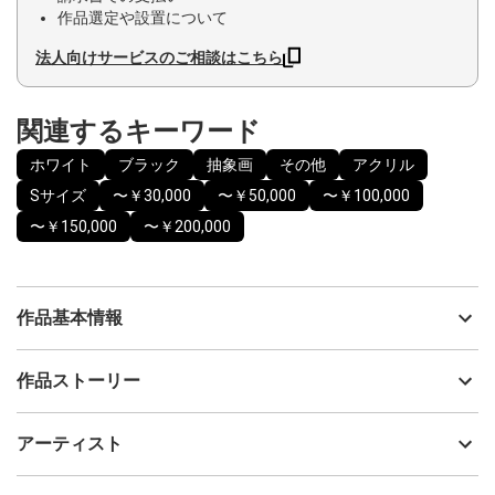
作品選定や設置について
法人向けサービスのご相談はこちら
関連するキーワード
ホワイト
ブラック
抽象画
その他
アクリル
Sサイズ
〜￥30,000
〜￥50,000
〜￥100,000
〜￥150,000
〜￥200,000
作品基本情報
出品者
島田 豊実
作品ストーリー
アーティスト
島田 豊実
ブラックユーモアと祈りを込め描きまし
制作年
2021
アーティスト
た。 プロフィールの
流通種別
プライマリー（新品）
【注意】を確認願います。
技法
アクリル