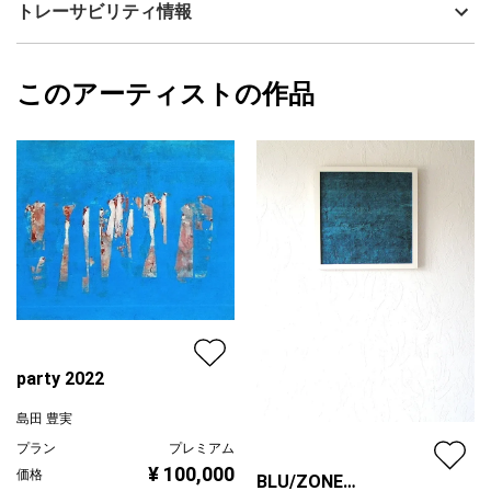
島田 豊実
トレーサビリティ情報
サイズ
21cm(縦) x 28cm(横)
フォローする
額縁の有無
有り
2023/01/31
このアーティストの作品
カラー
ホワイト
島田 豊実
ブラック
プライマリー
ジャンル
抽象画
配送目安
二週間以内
party 2022
島田 豊実
プラン
プレミアム
¥ 100,000
価格
BLU/ZONE