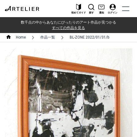
初めてガイド
探す
通知
ログイン
数千点の中からあなたにぴったりのアート作品が見つかる
すべての作品を見る
Home
作品一覧
BL-ZONE 2022/01/31/b