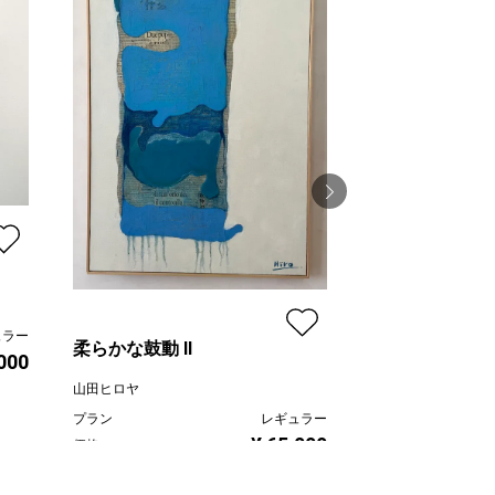
何時ものテラスで
神之浦由美
ュラー
プラン
柔らかな鼓動 Ⅱ
,000
価格
山田ヒロヤ
プラン
レギュラー
¥ 65,000
価格