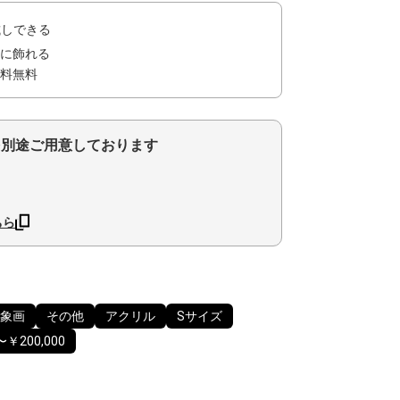
試しできる
に飾れる
料無料
を別途ご用意しております
ちら
象画
その他
アクリル
Sサイズ
〜￥200,000