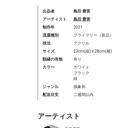
出品者
島田 豊実
アーティスト
島田 豊実
制作年
2021
流通種別
プライマリー（新品）
技法
アクリル
サイズ
23cm(縦) x 28cm(横)
額縁の有無
有り
カラー
ホワイト
ブラック
緑
ジャンル
抽象画
配送目安
二週間以内
アーティスト