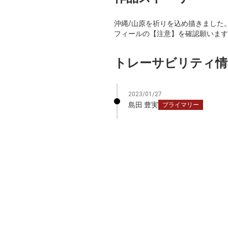
沖縄/山原を祈り
フィールの【注意】を確認願います
トレーサビリティ情
2023/01/27
島田 豊実
プライマリー