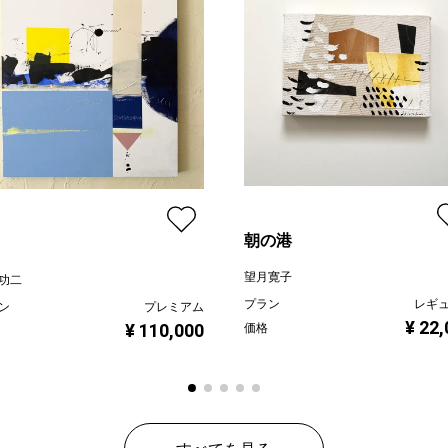
朝の港
望月寛子
功二
プラン
レギ
ン
プレミアム
¥ 22
¥ 110,000
価格