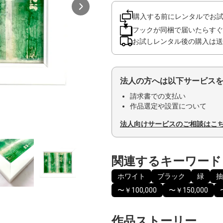
購入する前にレンタルでお
フックが同梱で届いたらすぐ
お試しレンタル後の購入は送
法人の方へは以下サービス
請求書での支払い
作品選定や設置について
法人向けサービスのご相談はこ
関連するキーワード
ホワイト
ブラック
緑
抽
〜￥100,000
〜￥150,000
作品ストーリー