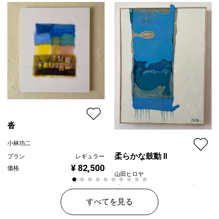
沓
小林功二
柔らかな鼓動 Ⅱ
プラン
レギュラー
¥ 82,500
価格
山田ヒロヤ
プラン
レギュラー
¥ 65,000
価格
すべてを見る