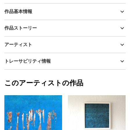
作品基本情報
出品者
島田 豊実
作品ストーリー
アーティスト
島田 豊実
沖縄/山原を多少のブラックユーモアと祈りを込め描きまし
制作年
2021
アーティスト
た。 プロフィールの
流通種別
プライマリー（新品）
【注意】を確認願います。
技法
アクリル
島田 豊実
トレーサビリティ情報
サイズ
48cm(縦) x 38cm(横)
フォローする
額縁の有無
有り
2023/01/27
このアーティストの作品
カラー
ホワイト
島田 豊実
ブラック
プライマリー
紫
ジャンル
抽象画
配送目安
二週間以内