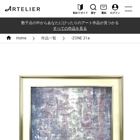
初めてガイド
探す
通知
ログイン
数千点の中からあなたにぴったりのアート作品が見つかる
すべての作品を見る
Home
作品一覧
-ZONE 21a