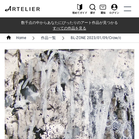
初めてガイド
探す
通知
ログイン
数千点の中からあなたにぴったりのアート作品が見つかる
すべての作品を見る
Home
作品一覧
BL-ZONE 2023/01/09/Crow/c