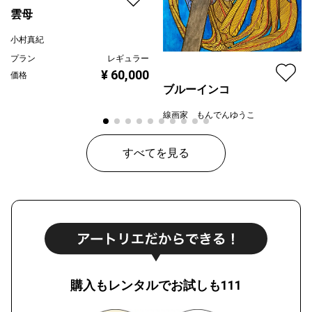
雲母
小村真紀
プラン
レギュラー
¥ 60,000
価格
ブルーインコ
線画家 もんでんゆうこ
プラン
レギュラー
¥ 80,000
価格
すべてを見る
購入もレンタルでお試しも111