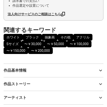
請求書での支払い
作品選定や設置について
法人向けサービスのご相談はこちら
関連するキーワード
ホワイト
ブラック
抽象画
その他
アクリル
Sサイズ
〜￥30,000
〜￥50,000
〜￥100,000
〜￥150,000
〜￥200,000
作品基本情報
出品者
島田 豊実
作品ストーリー
アーティスト
島田 豊実
烏を多少のブラックユーモアと祈りを込め描きました。
制作年
2023
アーティスト
流通種別
プライマリー（新品）