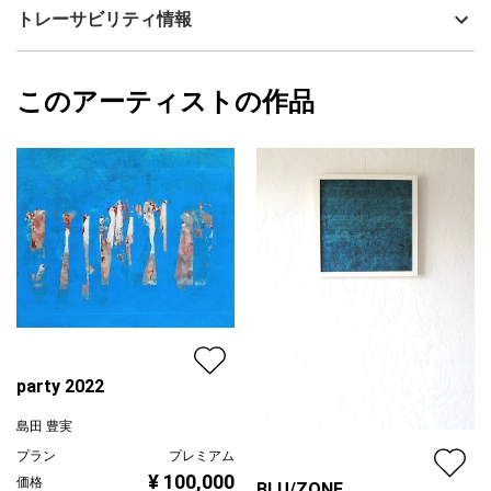
技法
アクリル
島田 豊実
トレーサビリティ情報
サイズ
12cm(縦) x 12cm(横)
フォローする
額縁の有無
有り
2023/01/09
このアーティストの作品
カラー
ホワイト
島田 豊実
ブラック
プライマリー
ジャンル
抽象画
配送目安
二週間以内
party 2022
島田 豊実
プラン
プレミアム
¥ 100,000
価格
BLU/ZONE