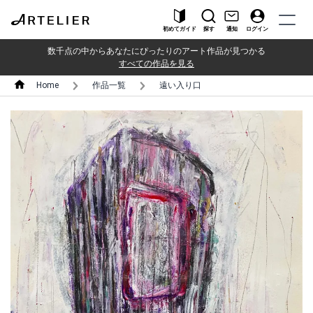
初めてガイド
探す
通知
ログイン
数千点の中からあなたにぴったりのアート作品が見つかる
すべての作品を見る
Home
作品一覧
遠い入り口