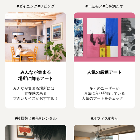
#ダイニング
#リビング
#一点モノ
#心を満たす
みんなが集まる
人気の厳選アート
場所に飾るアート
みんなが集まる場所には、
多くのユーザーが
存在感のある
お気に入り登録している
大きいサイズがおすすめ！
人気のアートをチェック！
#模様替え
#絵画レンタル
#オフィス
#法人