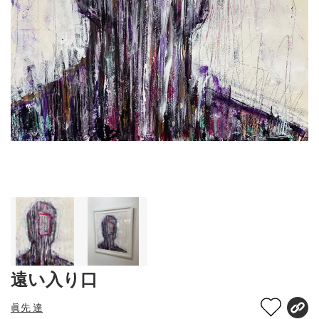
遠い入り口
眞先 達