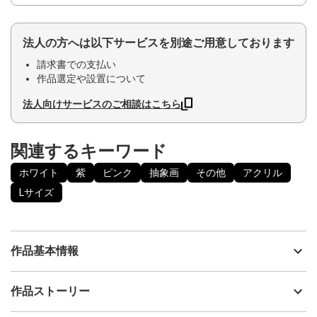
法人の方へは以下サービスを別途ご用意しております
請求書での支払い
作品選定や設置について
法人向けサービスのご相談はこちら
関連するキーワード
ホワイト
紫
ピンク
抽象画
その他
アクリル
Lサイズ
作品基本情報
出品者
眞先 達
作品ストーリー
アーティスト
眞先 達