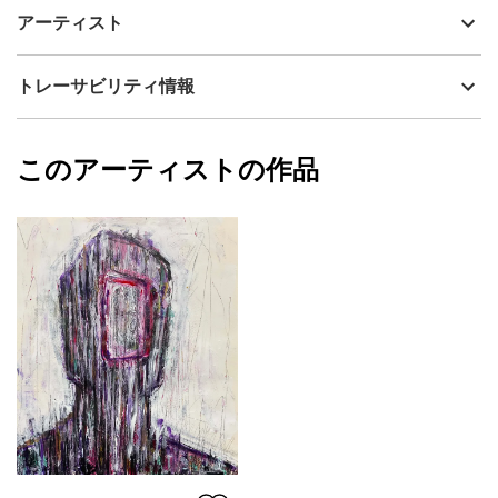
最初は自画像を描くつもりで描いてましたが、いつの間にか何か
制作年
2019
アーティスト
の入り口のような物が出て来ました。
流通種別
プライマリー（新品）
技法
アクリル
眞先 達
トレーサビリティ情報
サイズ
53cm(縦) x 45cm(横)
フォローする
額縁の有無
有り
2023/01/09
このアーティストの作品
カラー
ホワイト
眞先 達
紫
プライマリー
ピンク
ジャンル
抽象画
配送目安
二週間以内