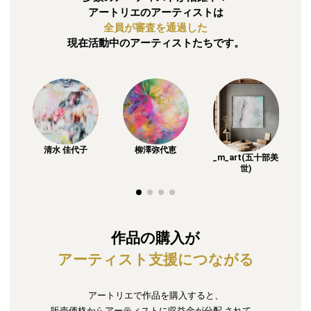
アートリエのアーティストは
全員が審査を通過した
現在活動中のアーティストたちです。
清水 佳代子
柳澤弥代恵
_m_art(五十部美
世)
作品の購入が
アーティスト支援につながる
アートリエで作品を購入すると、
販売価格からアーティストに収益金が分配
されて、