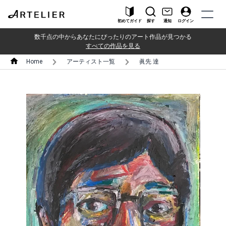
初めてガイド
探す
通知
ログイン
数千点の中からあなたにぴったりのアート作品が見つかる
すべての作品を見る
Home
アーティスト一覧
眞先 達