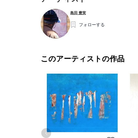
島田 豊実
フォローする
このアーティストの作品