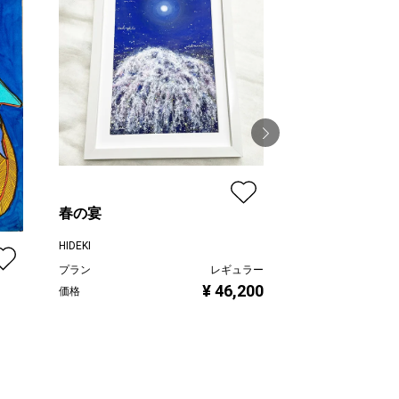
春の宴
柔らかな鼓動 Ⅱ
HIDEKI
山田ヒロヤ
プラン
レギュラー
プラン
¥ 46,200
価格
価格
ュラー
,000