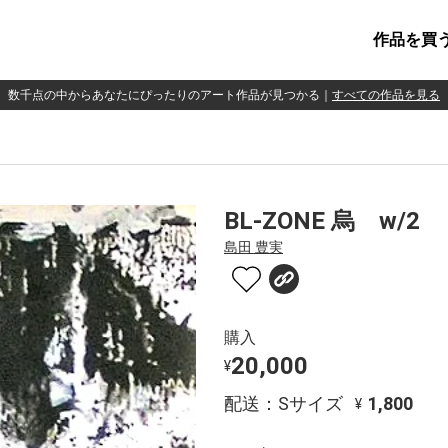
作品を買
数千点の中からあなたにぴったりのアート作品が見つかる
｜
すべての作品を見る
BL-ZONE 烏 w/2
島田 豊実
購入
20,000
¥
配送：Sサイズ
1,800
¥