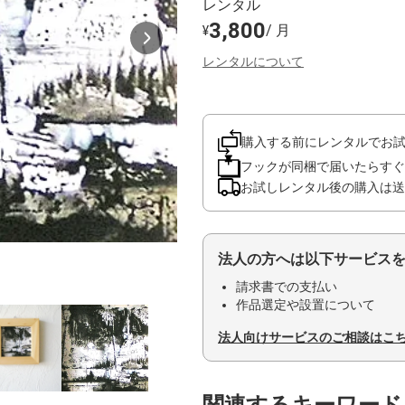
レンタル
3,800
/ 月
¥
レンタルについて
購入する前にレンタルでお
フックが同梱で届いたらすぐ
お試しレンタル後の購入は送
法人の方へは以下サービス
請求書での支払い
作品選定や設置について
法人向けサービスのご相談はこ
関連するキーワード