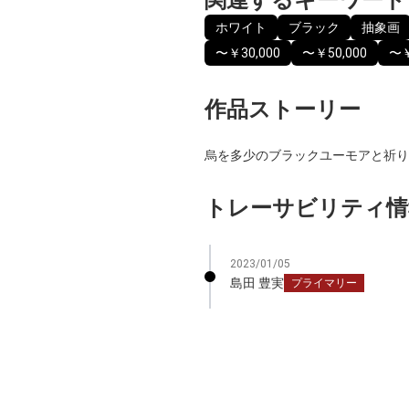
ホワイト
ブラック
抽象画
〜￥30,000
〜￥50,000
〜￥
作品ストーリー
烏を多少のブラックユーモアと祈り
トレーサビリティ情
2023/01/05
島田 豊実
プライマリー