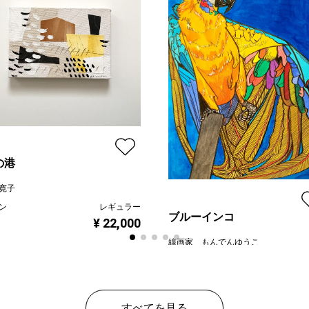
の港
寛子
ン
レギュラー
ブルーインコ
¥ 22,000
線画家 もんでんゆうこ
プラン
レギ
¥ 80
価格
すべてを見る