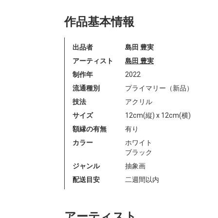
作品基本情報
出品者
島田 豊実
アーティスト
島田 豊実
制作年
2022
流通種別
プライマリー（新品）
技法
アクリル
サイズ
12cm(縦) x 12cm(横)
額縁の有無
有り
カラー
ホワイト
ブラック
ジャンル
抽象画
配送目安
二週間以内
アーティスト