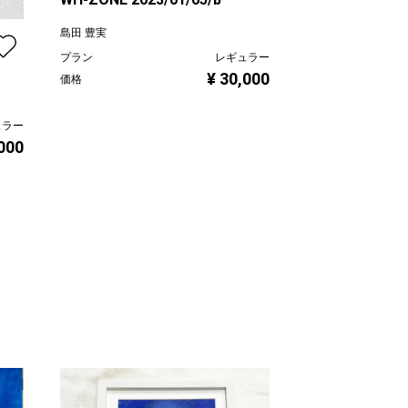
島田 豊実
プラン
レギュラー
ヤンバル 2023/
¥ 30,000
価格
島田 豊実
ュラー
プラン
,000
価格