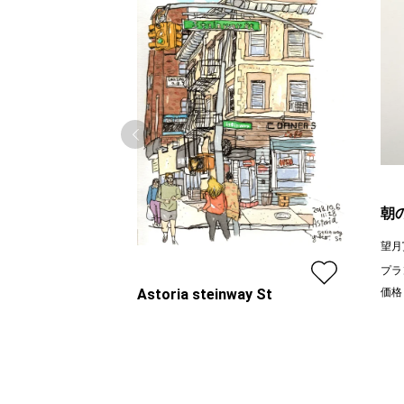
朝
望月
プラ
Astoria steinway St
価格
線画家 もんでんゆうこ
プラン
レギュラー
¥ 70,000
価格