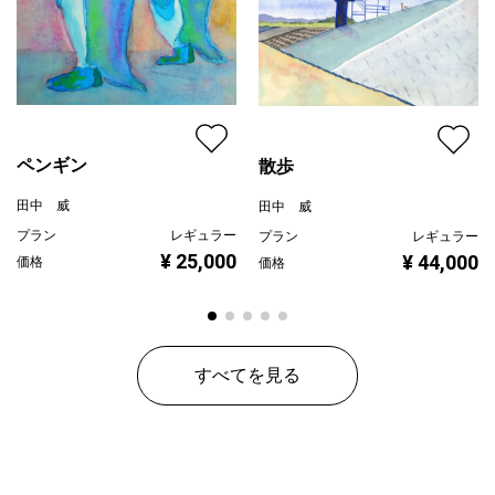
ペンギン
散歩
田中 威
田中 威
プラン
レギュラー
プラン
レギュラー
¥ 25,000
¥ 44,000
価格
価格
すべてを見る