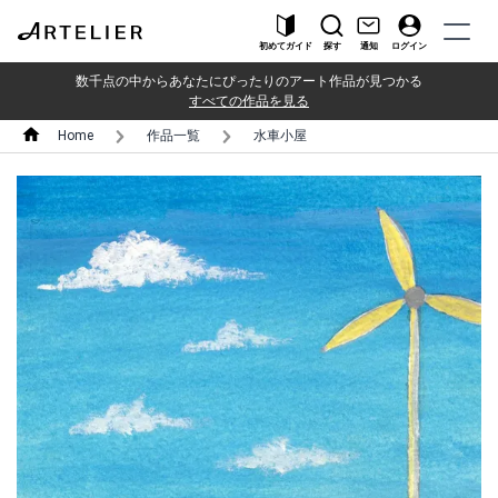
初めてガイド
探す
通知
ログイン
数千点の中からあなたにぴったりのアート作品が見つかる
すべての作品を見る
Home
作品一覧
水車小屋