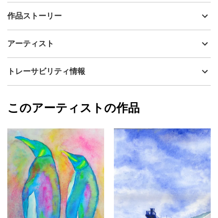
出品者
田中 威
作品ストーリー
アーティスト
田中 威
犬と散歩する少女
制作年
2010
アーティスト
流通種別
プライマリー（新品）
技法
アクリル
田中 威
トレーサビリティ情報
サイズ
28cm(縦) x 23cm(横)
フォローする
額縁の有無
有り
2023/01/02
このアーティストの作品
カラー
青
田中 威
黄色
プライマリー
ピンク
ジャンル
人物画
配送目安
二週間以内