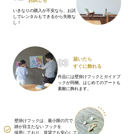
お試しも
いきなりの購入が不安なら、お試
しでレンタルもできるから失敗な
し！
届いたら
すぐに飾れる
作品には壁掛けフックとガイドブ
ックが同梱。はじめてのアートも
素敵に飾れます。
壁掛けフックは、最小限の穴で
跡が目立たない
フックを
採用しており、賃貸でも安心して