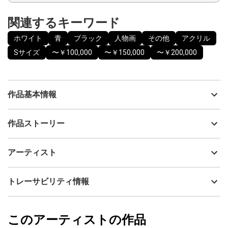
関連するキーワード
ホワイト
青
ブラック
人物画
その他
アクリル
Sサイズ
〜￥100,000
〜￥150,000
〜￥200,000
作品基本情報
出品者
島田 豊実
作品ストーリー
アーティスト
島田 豊実
やるせない気持ちをイメージ致しました。
制作年
2020
アーティスト
流通種別
プライマリー（新品）
技法
アクリル
島田 豊実
トレーサビリティ情報
サイズ
23cm(縦) x 16cm(横)
フォローする
額縁の有無
無し
2022/12/31
このアーティストの作品
カラー
ホワイト
島田 豊実