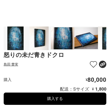
怒りの未だ青きドクロ
島田 豊実
80,000
購入
¥
配送：Sサイズ
1,800
¥
購入する