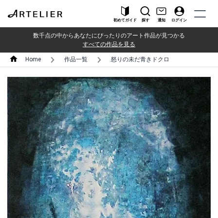
初めてガイド
探す
通知
ログイン
数千点の中からあなたにぴったりのアート作品が見つかる
すべての作品を見る
Home
作品一覧
怒りの未だ青きドクロ