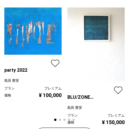
青
プライマリー
ブラック
ジャンル
人物画
配送目安
二週間以内
party 2022
島田 豊実
プラン
プレミアム
¥ 100,000
価格
BLU/ZONE
2023/02/11/a
島田 豊実
プラン
プレミアム
¥ 150,000
価格