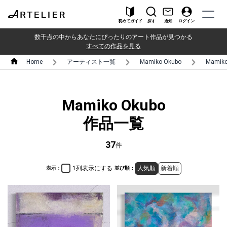
初めてガイド
探す
通知
ログイン
数千点の中からあなたにぴったりのアート作品が見つかる
すべての作品を見る
Home
アーティスト一覧
Mamiko Okubo
Mamik
Mamiko Okubo
作品一覧
37
件
1列表示にする
人気順
新着順
表示：
並び順：