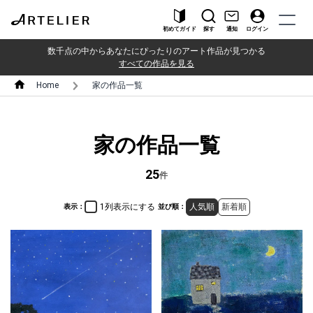
初めてガイド
探す
通知
ログイン
数千点の中からあなたにぴったりのアート作品が見つかる
すべての作品を見る
Home
家の作品一覧
家の作品一覧
25
件
1列表示にする
人気順
新着順
表示：
並び順：