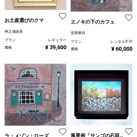
お土産選びのクマ
エノキの下のカフェ
神之浦由美
安岡孝司
プラン
レギュラー
プラン
レンタル不可
¥ 39,600
価格
¥ 60,000
価格
風景画「サンゴの石垣に
ラ・メゾン・ローズ