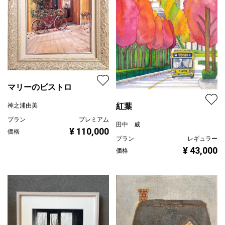
マリーのビストロ
紅葉
神之浦由美
プラン
プレミアム
田中 威
¥ 110,000
価格
プラン
レギュラー
¥ 43,000
価格