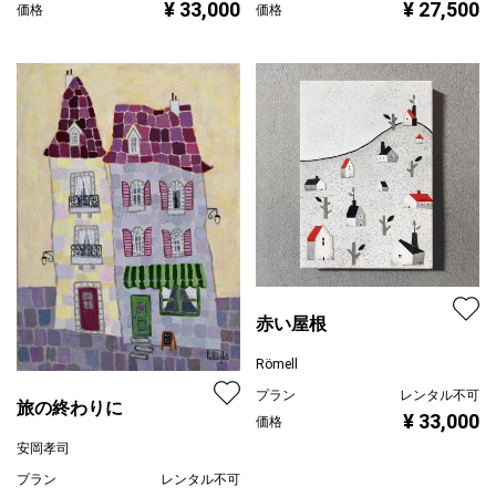
¥ 33,000
¥ 27,500
価格
価格
赤い屋根
Römell
プラン
レンタル不可
旅の終わりに
¥ 33,000
価格
安岡孝司
プラン
レンタル不可