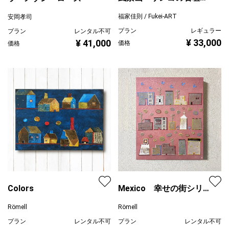
守られ」油彩画 / F4 額付
福家佳則 / Fukei-ART
安岡孝司
き
プラン
レギュラー
プラン
レンタル不可
¥ 33,000
¥ 41,000
価格
価格
Colors
Mexico 幸せの街シリ
ーズ
Römell
Römell
プラン
レンタル不可
プラン
レンタル不可