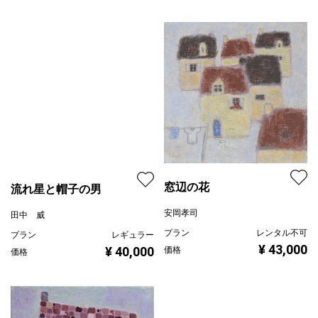
窓辺の花
安岡孝司
プラン
レンタル不可
流れ星と帽子の男
¥ 43,000
価格
田中 威
プラン
レギュラー
¥ 40,000
価格