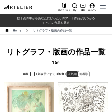
初めてガイド
探す
通知
ログイン
数千点の中からあなたにぴったりのアート作品が見つかる
すべての作品を見る
Home
リトグラフ・版画の作品一覧
リトグラフ・版画の作品一覧
16
件
1列表示にする
人気順
新着順
表示：
並び順：