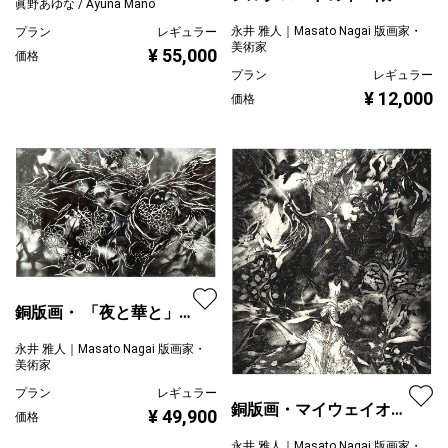
眞野あゆな / Ayuna Mano
一部 新年新春限定 高
永井 雅人｜Masato Nagai 版画家・
プラン
レギュラー
級墨
美術家
¥ 55,000
価格
プラン
レギュラー
¥ 12,000
価格
銅版画・ 「夜と華と」
限定一部
永井 雅人｜Masato Nagai 版画家・
美術家
プラン
レギュラー
銅版画・マイウェイオブ
¥ 49,900
価格
ライフ 限定一部
永井 雅人｜Masato Nagai 版画家・