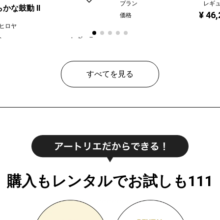
プラン
レギ
らかな鼓動 Ⅱ
¥ 46
価格
ヒロヤ
ン
レギュラー
¥ 65,000
すべてを見る
購入もレンタルでお試しも111