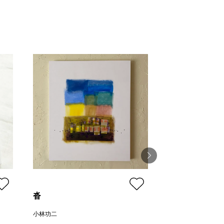
沓
青い花
小林功二
山口香代子