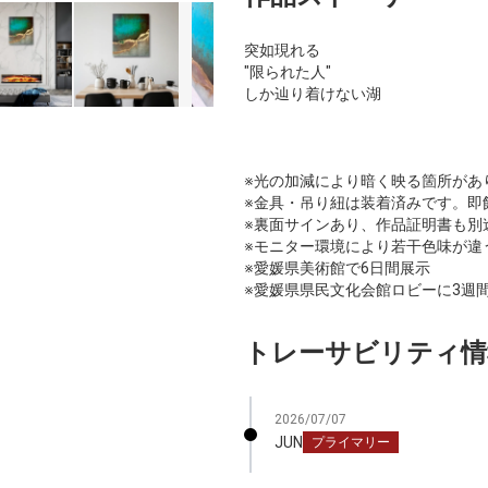
突如現れる
"限られた人"
しか辿り着けない湖
※光の加減により暗く映る箇所があ
※金具・吊り紐は装着済みです。即
※裏面サインあり、作品証明書も別
※モニター環境により若干色味が違
※愛媛県美術館で6日間展示
※愛媛県県民文化会館ロビーに3週
トレーサビリティ情
2026/07/07
JUN
プライマリー