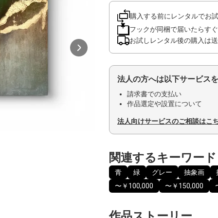
購入する前にレンタルでお
フックが同梱で届いたらすぐ
お試しレンタル後の購入は送
法人の方へは以下サービス
請求書での支払い
作品選定や設置について
法人向けサービスのご相談はこ
関連するキーワード
青
緑
グレー
抽象画
〜￥100,000
〜￥150,000
作品ストーリー