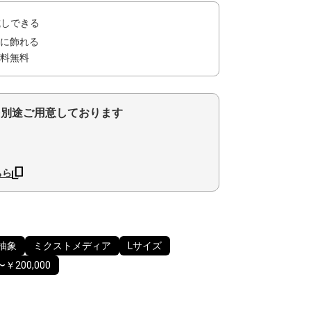
試しできる
に飾れる
料無料
を別途ご用意しております
ちら
抽象
ミクストメディア
Lサイズ
〜￥200,000