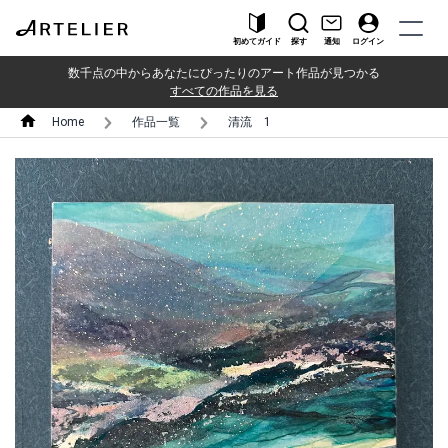
初めてガイド
探す
通知
ログイン
数千点の中からあなたにぴったりのアート作品が見つかる
すべての作品を見る
Home
作品一覧
清流 1