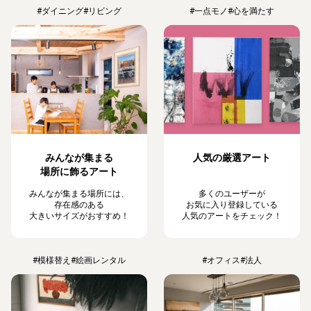
#ダイニング
#リビング
#一点モノ
#心を満たす
みんなが集まる
人気の厳選アート
場所に飾るアート
みんなが集まる場所には、
多くのユーザーが
存在感のある
お気に入り登録している
大きいサイズがおすすめ！
人気のアートをチェック！
#模様替え
#絵画レンタル
#オフィス
#法人