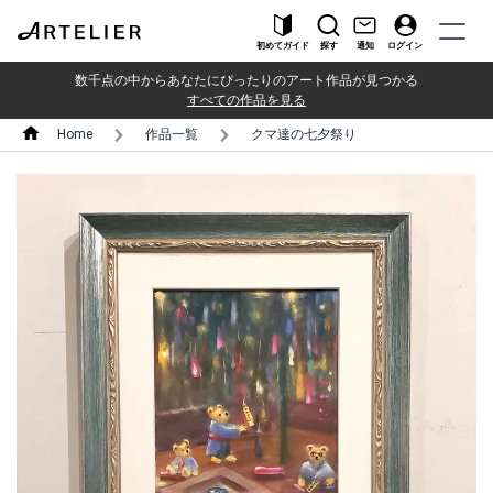
初めてガイド
探す
通知
ログイン
数千点の中からあなたにぴったりのアート作品が見つかる
すべての作品を見る
Home
作品一覧
クマ達の七夕祭り