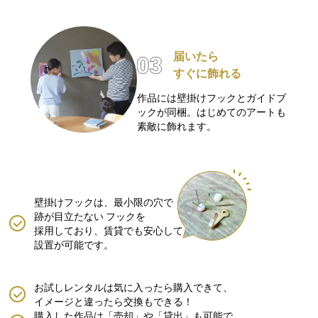
届いたら
すぐに飾れる
作品には壁掛けフックとガイドブ
ックが同梱。はじめてのアートも
素敵に飾れます。
壁掛けフックは、最小限の穴で
跡が目立たない
フックを
採用しており、賃貸でも安心して
設置が可能です。
お試しレンタルは気に入ったら購入できて、
イメージと違ったら交換もできる！
購入した作品は「売却」や「貸出」も可能で、