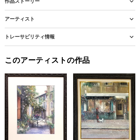
作品ストーリー
アーティスト
神之浦由美
透明水彩と作家がオリジナルで制作しているパステル、
制作年
2026
アーティスト
JESUSPASTEL(ジーザスパステル)の混合技法で描いた作品原画で
流通種別
プライマリー（新品）
す。
明治期には木戸孝允と西郷隆盛の会見が行われ、歴代の皇族、多
技法
パステル
神之浦由美
トレーサビリティ情報
くの文人墨客に愛された老舗旅館からインスピレーションを受け
サイズ
30cm(縦) x 25cm(横)
描いた作品。
フォローする
浴衣姿のテディベアが大人可愛いです。
額縁の有無
有り
2026/07/03
小さなサイズで飾りやすく、コレクションしやすい絵画です。お
このアーティストの作品
カラー
オレンジ
神之浦由美
部屋のインテリアにもプレゼントにもおすすめです。水彩紙は英
青
プライマリー
国王室水彩画協会認定のコットン100％中性紙を使用しています。
緑
ジャンル
水彩画
配送目安
二週間以内