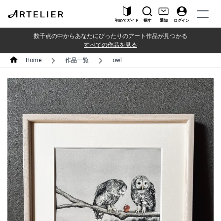
初めてガイド
探す
通知
ログイン
数千点の中からあなたにぴったりのアート作品が見つかる
すべての作品を見る
Home
作品一覧
owl