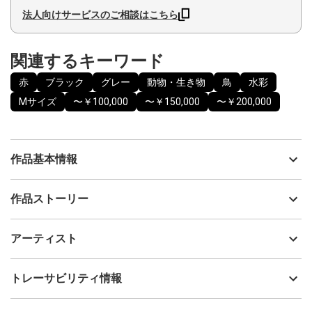
法人向けサービスのご相談はこちら
関連するキーワード
赤
ブラック
グレー
動物・生き物
鳥
水彩
Mサイズ
〜￥100,000
〜￥150,000
〜￥200,000
作品基本情報
出品者
日月沙絵
作品ストーリー
アーティスト
日月沙絵
寄り添うフクロウと林檎
制作年
2025
アーティスト
流通種別
プライマリー（新品）
技法
水彩
日月沙絵
トレーサビリティ情報
サイズ
40cm(縦) x 30cm(横)
フォローする
額縁の有無
有り