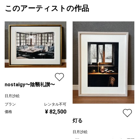
2026/07/01
このアーティストの作品
カラー
赤
日月沙絵
ブラック
プライマリー
グレー
ジャンル
動物・生き物
配送目安
二週間以内
nostalgy〜陰翳礼讃〜
日月沙絵
プラン
レンタル不可
¥ 82,500
価格
灯る
日月沙絵