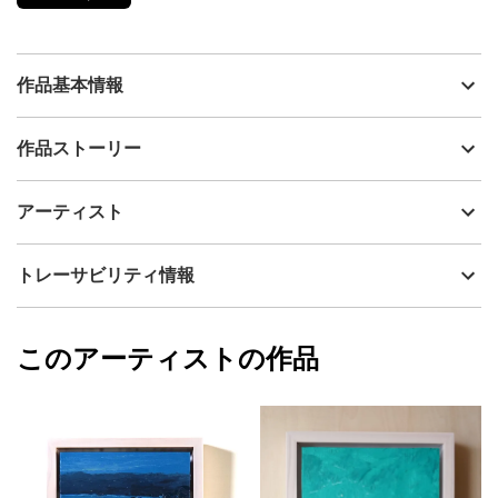
作品基本情報
出品者
Henry Holland
作品ストーリー
アーティスト
Henry Holland
月の力が、海の表面を横切りながら広がる。
制作年
2025
アーティスト
流通種別
プライマリー（新品）
技法
油彩
Henry Holland
トレーサビリティ情報
サイズ
22cm(縦) x 22cm(横)
フォローする
額縁の有無
有り
2026/06/30
このアーティストの作品
カラー
青
Henry Holland
緑
プライマリー
ピンク
ジャンル
抽象画
配送目安
一週間以内