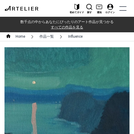
初めてガイド
探す
通知
ログイン
数千点の中からあなたにぴったりのアート作品が見つかる
すべての作品を見る
Home
作品一覧
Influence