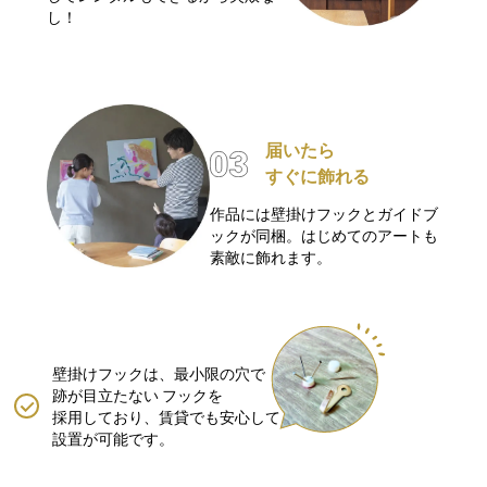
し！
届いたら
すぐに飾れる
作品には壁掛けフックとガイドブ
ックが同梱。はじめてのアートも
素敵に飾れます。
壁掛けフックは、最小限の穴で
跡が目立たない
フックを
採用しており、賃貸でも安心して
設置が可能です。