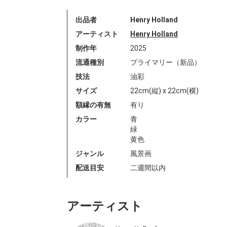
出品者
Henry Holland
アーティスト
Henry Holland
制作年
2025
流通種別
プライマリー（新品）
技法
油彩
サイズ
22cm(縦) x 22cm(横)
額縁の有無
有り
カラー
青
緑
黄色
ジャンル
風景画
配送目安
二週間以内
アーティスト