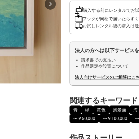
購入する前にレンタルでお
フックが同梱で届いたらすぐ
お試しレンタル後の購入は送
法人の方へは以下サービス
請求書での支払い
作品選定や設置について
法人向けサービスのご相談はこ
関連するキーワード
青
緑
黄色
風景画
海
〜￥50,000
〜￥100,000
〜
作品ストーリー