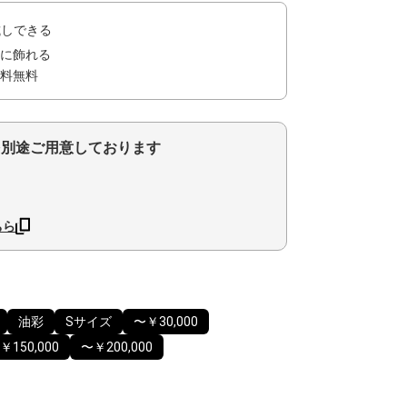
試しできる
に飾れる
料無料
を別途ご用意しております
ちら
油彩
Sサイズ
〜￥30,000
￥150,000
〜￥200,000