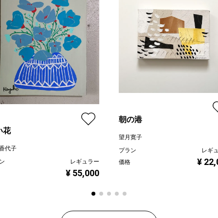
朝の港
い花
望月寛子
香代子
プラン
レギ
¥ 22
ン
レギュラー
価格
¥ 55,000