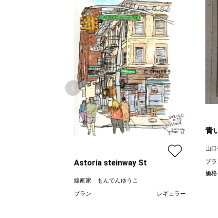
青
山口
Astoria steinway St
プラ
価格
線画家 もんでんゆうこ
プラン
レギュラー
¥ 70,000
価格