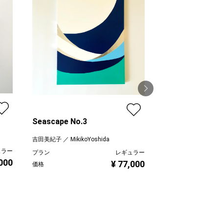
Seascape No.3
海の見える街
吉田美紀子 ／ MikikoYoshida
Mitsuho Sugawara
ュラー
プラン
レギュラー
プラン
,000
¥ 77,000
価格
価格