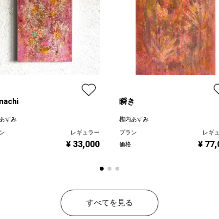
machi
瞬き
あずみ
樫内あずみ
ン
レギュラー
プラン
レギ
¥ 33,000
¥ 77
価格
すべてを見る