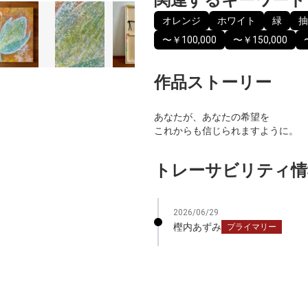
オレンジ
ホワイト
緑
抽
〜￥100,000
〜￥150,000
作品ストーリー
あなたが、あなたの希望を
これからも信じられますように。
トレーサビリティ情
2026/06/29
樫内あずみ
プライマリー