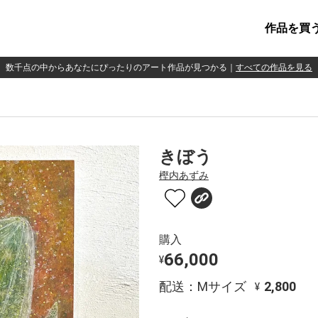
作品を買
数千点の中からあなたにぴったりのアート作品が見つかる
｜
すべての作品を見る
きぼう
樫内あずみ
購入
66,000
¥
配送：Mサイズ
2,800
¥