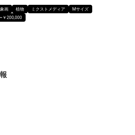
象画
植物
ミクストメディア
Mサイズ
〜￥200,000
報