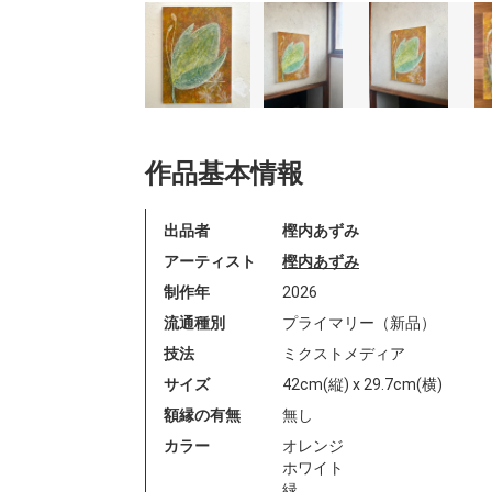
作品基本情報
出品者
樫内あずみ
アーティスト
樫内あずみ
制作年
2026
流通種別
プライマリー（新品）
技法
ミクストメディア
サイズ
42cm(縦) x 29.7cm(横)
額縁の有無
無し
カラー
オレンジ
ホワイト
緑