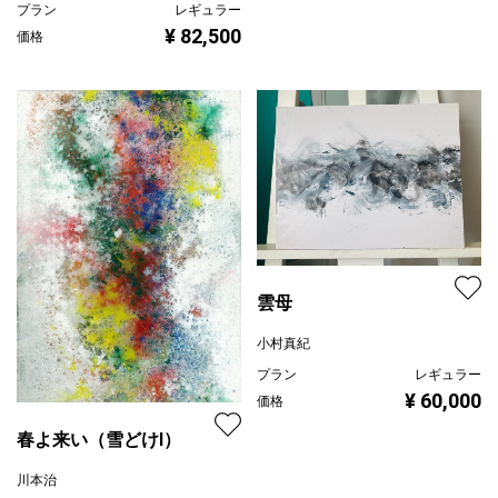
プラン
レギュラー
¥ 82,500
価格
雲母
小村真紀
プラン
レギュラー
¥ 60,000
価格
春よ来い（雪どけⅠ）
川本治