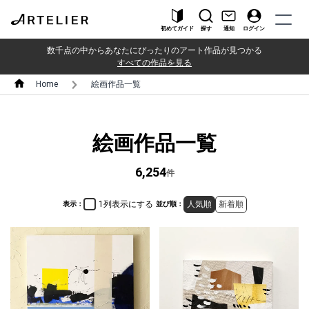
初めてガイド
探す
通知
ログイン
数千点の中からあなたにぴったりのアート作品が見つかる
すべての作品を見る
Home
絵画作品一覧
絵画作品一覧
6,254
件
1列表示にする
人気順
新着順
表示：
並び順：