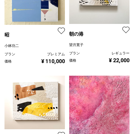
朝の港
昭
望月寛子
小林功二
プラン
レギュラー
プラン
プレミアム
¥ 22,000
¥ 110,000
価格
価格