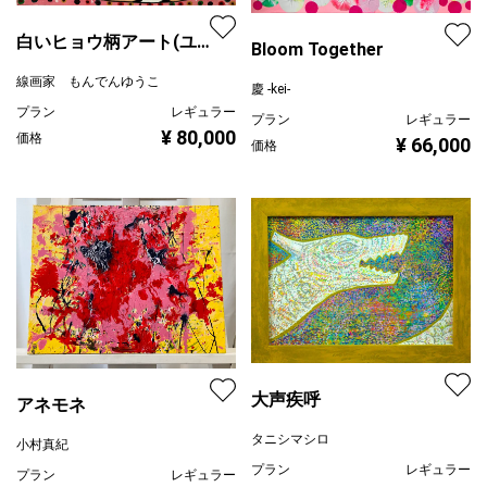
白いヒョウ柄アート(ユ
Bloom Together
キヒョウ)
線画家 もんでんゆうこ
慶 -kei-
プラン
レギュラー
プラン
レギュラー
¥ 80,000
価格
¥ 66,000
価格
大声疾呼
アネモネ
タニシマシロ
小村真紀
プラン
レギュラー
プラン
レギュラー