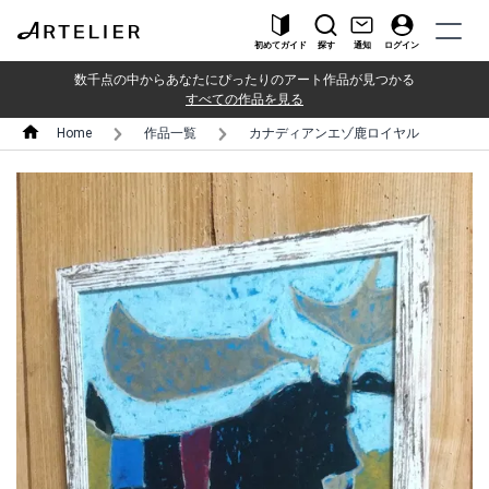
初めてガイド
探す
通知
ログイン
数千点の中からあなたにぴったりのアート作品が見つかる
すべての作品を見る
Home
作品一覧
カナディアンエゾ鹿ロイヤル