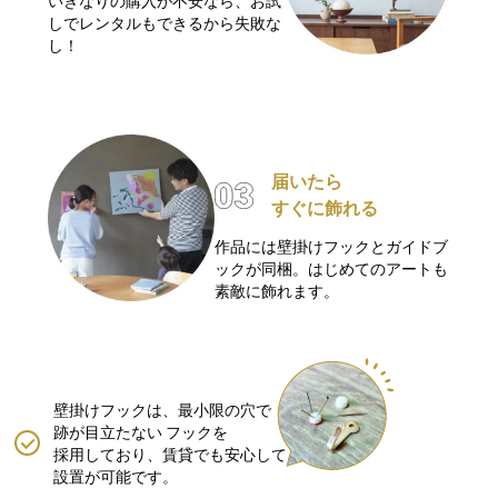
いきなりの購入が不安なら、お試
しでレンタルもできるから失敗な
し！
届いたら
すぐに飾れる
作品には壁掛けフックとガイドブ
ックが同梱。はじめてのアートも
素敵に飾れます。
壁掛けフックは、最小限の穴で
跡が目立たない
フックを
採用しており、賃貸でも安心して
設置が可能です。