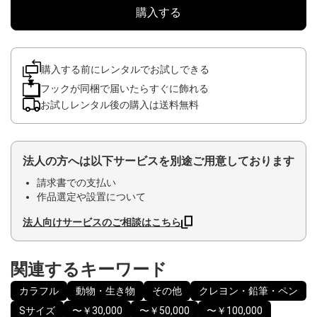
購入する
購入する前にレンタルでお試しできる
フックが同梱で届いたらすぐに飾れる
お試しレンタル後の購入は送料無料
法人の方へは以下サービスを別途ご用意しております
請求書での支払い
作品選定や設置について
法人向けサービスのご相談はこちら
関連するキーワード
カラフル
動物・生き物
その他
クレヨン・鉛筆・ペン
Sサイズ
〜￥30,000
〜￥50,000
〜￥100,000