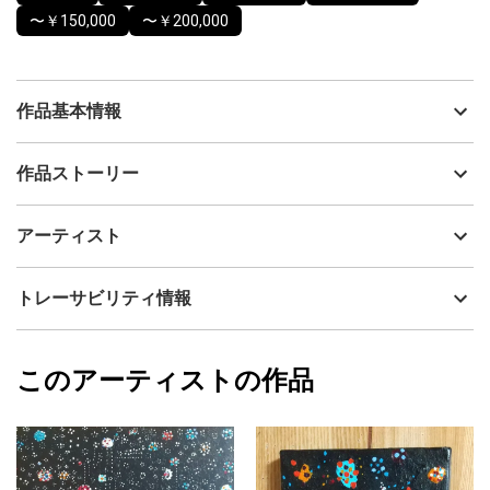
〜￥150,000
〜￥200,000
作品基本情報
出品者
川瀬大樹
作品ストーリー
アーティスト
川瀬大樹
マイルドなエゾ鹿を
制作年
2026
アーティスト
ダイナミックで
流通種別
プライマリー（新品）
躍動感あふれゆくタッチにて
描き出してゆきました。
技法
クレヨン・鉛筆・ペン
川瀬大樹
トレーサビリティ情報
サイズ
33cm(縦) x 23cm(横)
フォローする
額縁の有無
有り
2026/06/25
このアーティストの作品
カラー
カラフル
川瀬大樹
プライマリー
ジャンル
動物・生き物
配送目安
二週間以内