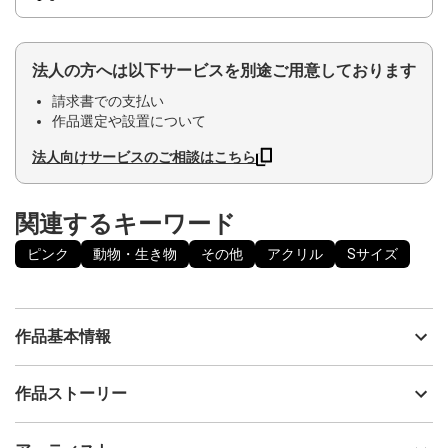
法人の方へは以下サービスを別途ご用意しております
請求書での支払い
作品選定や設置について
法人向けサービスのご相談はこちら
関連するキーワード
ピンク
動物・生き物
その他
アクリル
Sサイズ
作品基本情報
出品者
川瀬大樹
作品ストーリー
アーティスト
川瀬大樹
Peachsugarな
制作年
2023