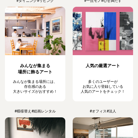
#ダイニング
#リビング
#一点モノ
#心を満たす
みんなが集まる
人気の厳選アート
場所に飾るアート
みんなが集まる場所には、
多くのユーザーが
存在感のある
お気に入り登録している
大きいサイズがおすすめ！
人気のアートをチェック！
#模様替え
#絵画レンタル
#オフィス
#法人