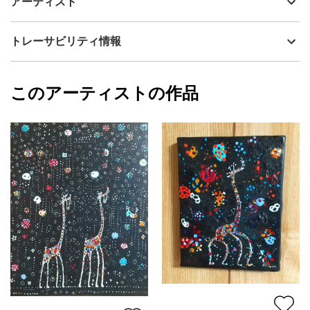
アーティスト
トロピカル背景と
流通種別
プライマリー（新品）
スリムGIRAFFE群像を
オリエンタルマイルド
技法
アクリル
川瀬大樹
トレーサビリティ情報
紡ぎ上げてゆきました。
サイズ
18cm(縦) x 18cm(横)
フォローする
額縁の有無
無し
2023/06/10
このアーティストの作品
カラー
ピンク
川瀬大樹
プライマリー
ジャンル
動物・生き物
配送目安
二週間以内