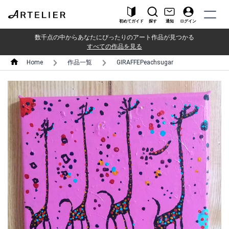
初めてガイド
探す
通知
ログイン
数千点の中からあなたにぴったりのアート作品が見つかる
すべての作品を見る
Home
作品一覧
GIRAFFEPeachsugar