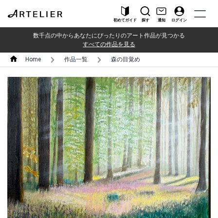
初めてガイド
探す
通知
ログイン
数千点の中からあなたにぴったりのアート作品が見つかる
すべての作品を見る
Home
作品一覧
森の目覚め