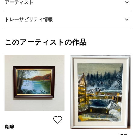
アーティスト
出す風景を描きました。
流通種別
プライマリー（新品）
技法
油彩
MOTOKO UEDA 上田 素子
トレーサビリティ情報
サイズ
32cm(縦) x 41cm(横)
フォローする
額縁の有無
無し
2026/06/25
このアーティストの作品
カラー
ホワイト
MOTOKO UEDA 上田 素子
緑
プライマリー
ピンク
ジャンル
風景画
配送目安
二週間以内
湖畔