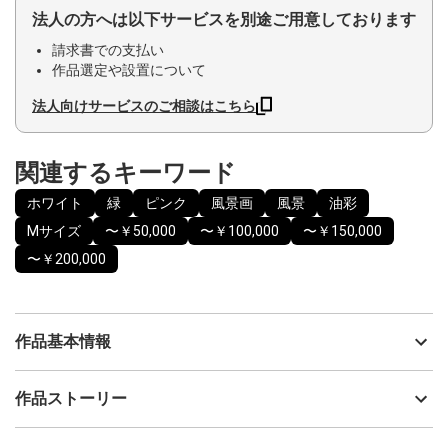
法人の方へは以下サービスを別途ご用意しております
請求書での支払い
作品選定や設置について
法人向けサービスのご相談はこちら
関連するキーワード
ホワイト
緑
ピンク
風景画
風景
油彩
Mサイズ
〜￥50,000
〜￥100,000
〜￥150,000
〜￥200,000
作品基本情報
出品者
MOTOKO UEDA 上田 素子
作品ストーリー
アーティスト
MOTOKO UEDA 上田 素子
木々の間から差し込むやわらかな光が、森の静寂を優しく照らし
制作年
2023