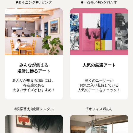
#ダイニング
#リビング
#一点モノ
#心を満たす
みんなが集まる
人気の厳選アート
場所に飾るアート
みんなが集まる場所には、
多くのユーザーが
存在感のある
お気に入り登録している
大きいサイズがおすすめ！
人気のアートをチェック！
#模様替え
#絵画レンタル
#オフィス
#法人