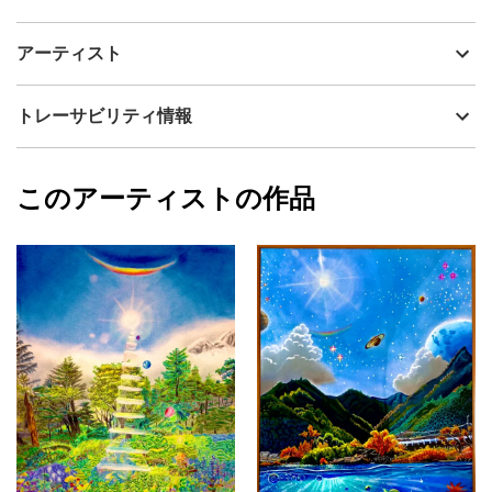
アーティスト
いろうど
舞台は東北。巳年の年に宮城県の金蛇水神社に奉納した作品で
制作年
2025
アーティスト
す。金蛇水神社では水神様が祀られており、眷属が白蛇でござい
流通種別
プライマリー（新品）
ます。その神社の神様達のふるさとを想像で描きました。神々し
く幻想的な風景を飾りたい方にオススメです。
技法
油彩
いろうど
トレーサビリティ情報
サイズ
41cm(縦) x 31.8cm(横)
フォローする
額縁の有無
無し
2026/06/24
このアーティストの作品
カラー
オレンジ
いろうど
ホワイト
プライマリー
黄色
ジャンル
その他ジャンル
配送目安
二週間以内