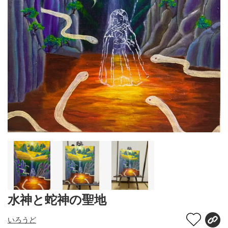
水神と蛇神の聖地
いろうど