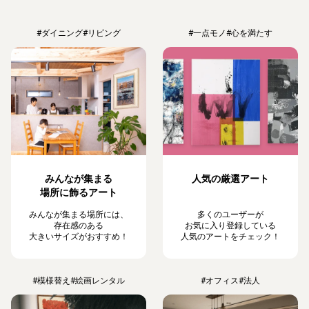
#ダイニング
#リビング
#一点モノ
#心を満たす
みんなが集まる
人気の厳選アート
場所に飾るアート
みんなが集まる場所には、
多くのユーザーが
存在感のある
お気に入り登録している
大きいサイズがおすすめ！
人気のアートをチェック！
#模様替え
#絵画レンタル
#オフィス
#法人