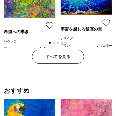
宇宙を感じる飯高の空
希望への導き
いろうど
いろうど
プラン
レギュラー
プラン
レギュラー
¥ 110,000
価格
¥ 100,000
価格
すべてを見る
おすすめ