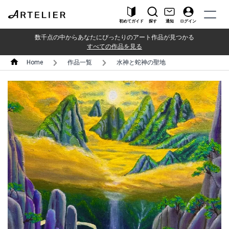
初めてガイド
探す
通知
ログイン
数千点の中からあなたにぴったりのアート作品が見つかる
すべての作品を見る
Home
作品一覧
水神と蛇神の聖地