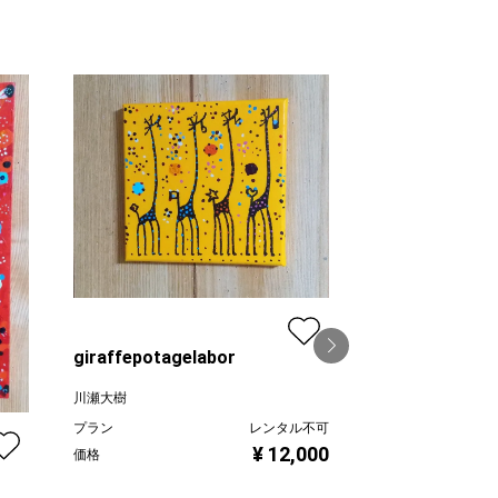
giraffepotagelabor
ホエールAQUAs
川瀬大樹
プラン
レンタル不可
川瀬大樹
¥ 12,000
価格
プラン
価格