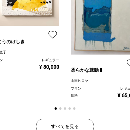
こうのけしき
寛子
ン
レギュラー
¥ 80,000
柔らかな鼓動 Ⅱ
山田ヒロヤ
プラン
レギ
¥ 65
価格
すべてを見る