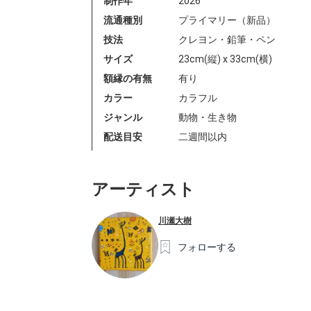
制作年
2026
流通種別
プライマリー（新品）
技法
クレヨン・鉛筆・ペン
サイズ
23cm(縦) x 33cm(横)
額縁の有無
有り
カラー
カラフル
ジャンル
動物・生き物
配送目安
二週間以内
アーティスト
川瀬大樹
フォローする