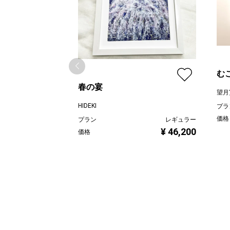
む
春の宴
望月
HIDEKI
プラ
価格
プラン
レギュラー
¥ 46,200
価格