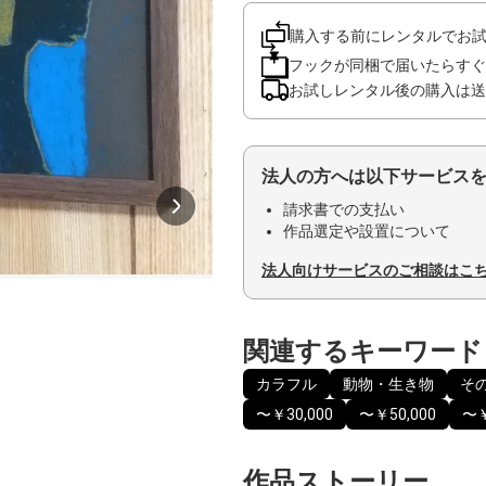
購入する前にレンタルでお
フックが同梱で届いたらすぐ
お試しレンタル後の購入は送
法人の方へは以下サービス
請求書での支払い
作品選定や設置について
法人向けサービスのご相談はこ
関連するキーワード
カラフル
動物・生き物
そ
〜￥30,000
〜￥50,000
〜￥
作品ストーリー