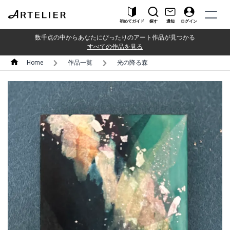
初めてガイド
探す
通知
ログイン
数千点の中からあなたにぴったりのアート作品が見つかる
すべての作品を見る
Home
作品一覧
光の降る森