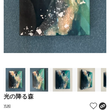
光の降る森
YUKI