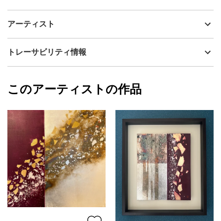
アーティスト
YUKI
深く生い茂る森の中でふと見上げた空。
制作年
2026
アーティスト
流通種別
プライマリー（新品）
木々の隙間から差し込む光は、水蒸気をまといながら無数の粒と
なって輝き、静かな空間に幻想的なきらめきを生み出します。
技法
その他
YUKI
トレーサビリティ情報
サイズ
18cm(縦) x 14cm(横)
フォローする
額縁の有無
無し
2026/06/19
このアーティストの作品
カラー
その他カラー
YUKI
緑
プライマリー
ジャンル
日本画
配送目安
二週間以内