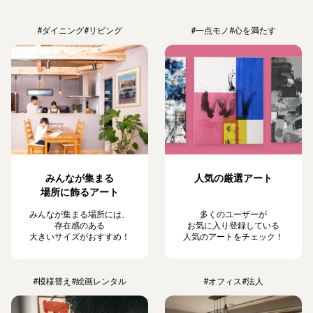
#ダイニング
#リビング
#一点モノ
#心を満たす
みんなが集まる
人気の厳選アート
場所に飾るアート
みんなが集まる場所には、
多くのユーザーが
存在感のある
お気に入り登録している
大きいサイズがおすすめ！
人気のアートをチェック！
#模様替え
#絵画レンタル
#オフィス
#法人