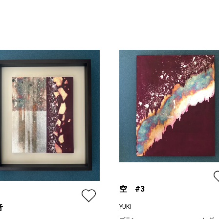
空 #3
音
YUKI