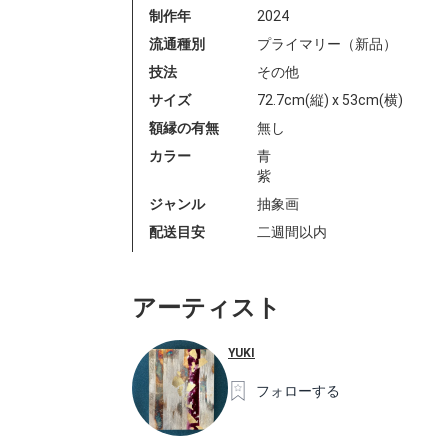
制作年
2024
流通種別
プライマリー（新品）
技法
その他
サイズ
72.7cm(縦) x 53cm(横)
額縁の有無
無し
カラー
青
紫
ジャンル
抽象画
配送目安
二週間以内
アーティスト
YUKI
フォローする