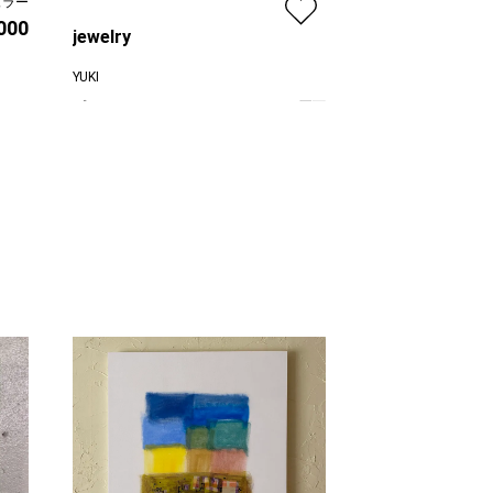
ュラー
,000
Starry Sky 
jewelry
YUKI
YUKI
プラン
プラン
レンタル不可
価格
¥ 19,800
価格