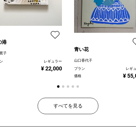
の港
青い花
寛子
山口香代子
ン
レギュラー
¥ 22,000
プラン
レギ
¥ 55
価格
すべてを見る