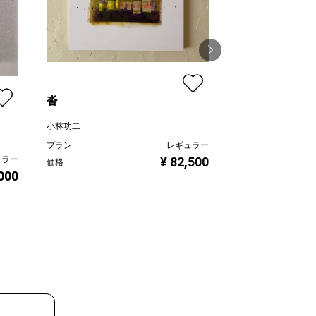
沓
Astoria steinw
小林功二
線画家 もんでんゆ
プラン
レギュラー
プラン
¥ 82,500
ュラー
価格
価格
,000