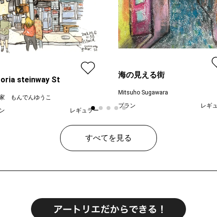
海の見える街
oria steinway St
Mitsuho Sugawara
家 もんでんゆうこ
プラン
レギ
ン
レギュラー
¥ 55
価格
¥ 70,000
すべてを見る