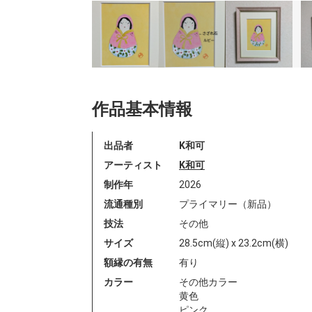
作品基本情報
出品者
K和可
アーティスト
K和可
制作年
2026
流通種別
プライマリー（新品）
技法
その他
サイズ
28.5cm(縦) x 23.2cm(横)
額縁の有無
有り
カラー
その他カラー
黄色
ピンク