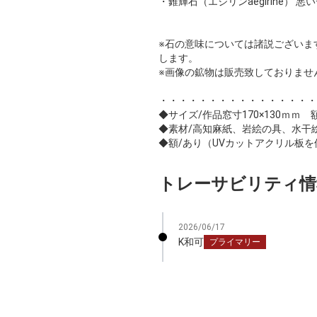
・錐輝石（エジリンaegirine）
※石の意味については諸説ございま
します。
※画像の鉱物は販売致しておりませ
・・・・・・・・・・・・・・・・
◆サイズ/作品窓寸170×130ｍｍ 額
◆素材/高知麻紙、岩絵の具、水干
◆額/あり（UVカットアクリル板を
トレーサビリティ情
2026/06/17
K和可
プライマリー