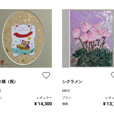
き猫（祝）
シクラメン
可
K和可
ン
レギュラー
プラン
レギ
¥ 14,300
¥ 13
価格