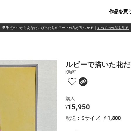
作品を買
数千点の中からあなたにぴったりのアート作品が見つかる
｜
すべての作品を見る
ルビーで描いた花だ
K和可
購入
15,950
¥
配送：Sサイズ
1,800
¥