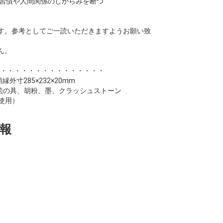
 悪い習慣や人間関係のしがらみを断つ
す。参考としてご一読いただきますようお願い致
ん。
・・・・・・・・・・・・・・・
縁外寸285×232×20mm
絵の具、胡粉、墨、クラッシュストーン
使用）
報