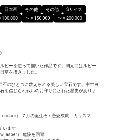
日本画
その他
その他
Sサイズ
100,000
〜￥150,000
〜￥200,000
》
石ルビーを使って描いた作品です。胸元にはルビー
日草を描きました。
大宝石のひとつに数えられる美しい宝石です。中世ヨ
石を信じられ戦いのお守りにされた歴史がありま
rundum） ７月の誕生石 / 恋愛成就 カリスマ
ています
 jasper） 危険を回避