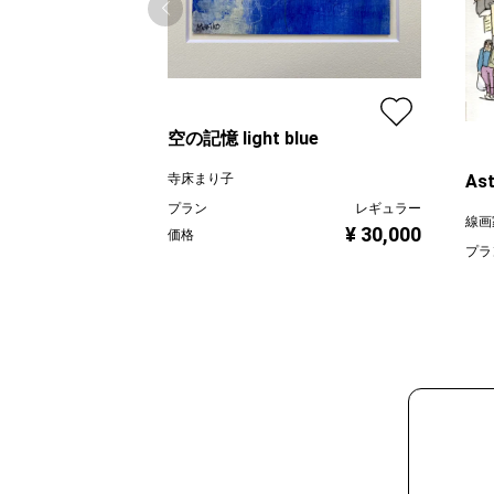
空の記憶 light blue
寺床まり子
Ast
プラン
レギュラー
線画
¥ 30,000
価格
プラ
価格