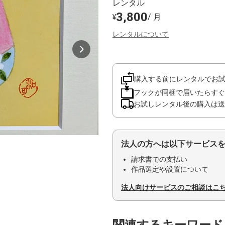
レンタル
3,800
/ 月
¥
レンタルについて
購入する前にレンタルでお
フックが同梱で届いたらすぐ
お試しレンタル後の購入は送
法人の方へは以下サービス
請求書での支払い
作品選定や設置について
法人向けサービスのご相談はこ
関連するキーワード