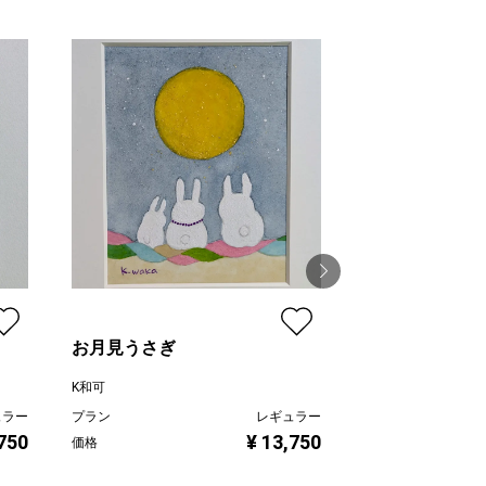
お月見うさぎ
うとうと パン
K和可
K和可
ュラー
プラン
レギュラー
プラン
,750
¥ 13,750
価格
価格