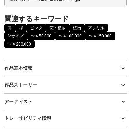
関連するキーワード
青
緑
ピンク
花・植物
植物
アクリル
Mサイズ
〜￥50,000
〜￥100,000
〜￥150,000
〜￥200,000
作品基本情報
出品者
青ライオンcreamソーダ
作品ストーリー
アーティスト
青ライオンcreamソーダ
白ティラノサウルスと
制作年
2026
アーティスト
黒ティラノサウルス上下反対に
流通種別
プライマリー（新品）
重なり合って
お互いに戦いを挑もうと追いかけて
技法
アクリル
青ライオンcreamソーダ
トレーサビリティ情報
サイズ
35cm(縦) x 27cm(横)
だけど上下反対で 永遠に回り続けたら
フォローする