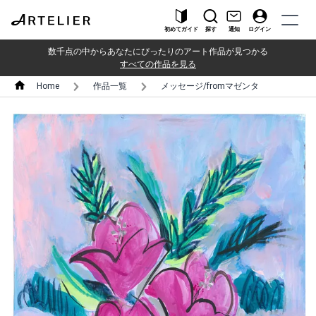
初めてガイド
探す
通知
ログイン
数千点の中からあなたにぴったりのアート作品が見つかる
すべての作品を見る
Home
作品一覧
メッセージ/fromマゼンタ