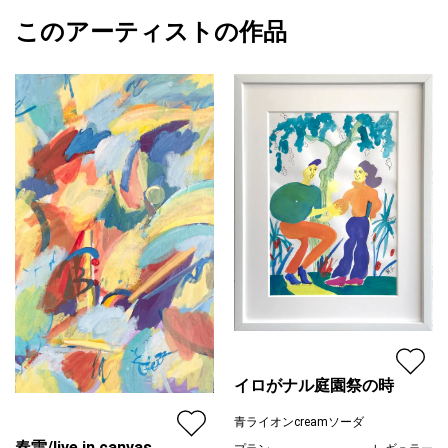
キーホルダーになりました
額縁の有無
有り
2026/06/05
このアーティストの作品
作品状態
目立った傷や汚れなし：よく見ないとわから
青ライオンcreamソーダ
そんなティラノサウルスに花束を
ない程度の傷や汚れがある
プライマリー
カラー
青
緑
青ライオンcreamソーダ
ピンク
…………………………..
ジャンル
花・植物
配送目安
二週間以内
青ライオンcreamソーダは
2026年の神山麗子です
…………………………
イロがナル庭園祭の時
青ライオンcreamソーダ
春雷/live in canvas