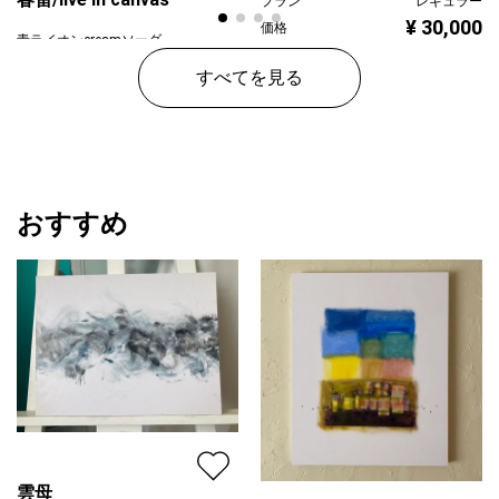
プラン
レギュラー
¥ 30,000
価格
青ライオンcreamソーダ
プラン
プレミアム
すべてを見る
¥ 110,000
価格
おすすめ
雲母