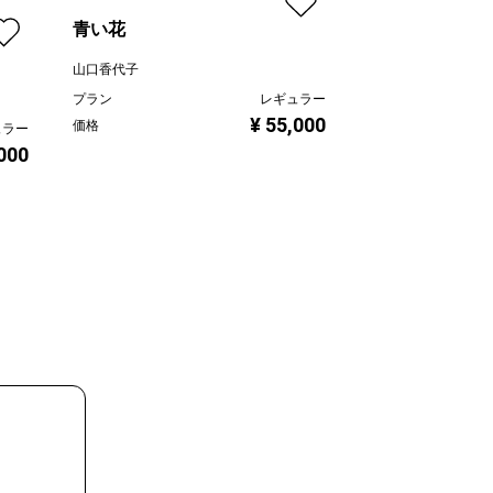
何時ものテラスで
青い花
神之浦由美
山口香代子
プラン
プラン
レギュラー
価格
¥ 55,000
価格
ュラー
,000