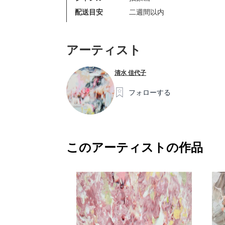
配送目安
二週間以内
アーティスト
清水 佳代子
フォローする
このアーティストの作品