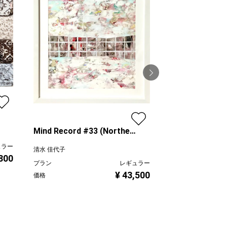
The letter fr
清水 佳代子
プラン
Mind Record #33 (Northern
価格
white)
ュラー
清水 佳代子
,800
プラン
レギュラー
¥ 43,500
価格