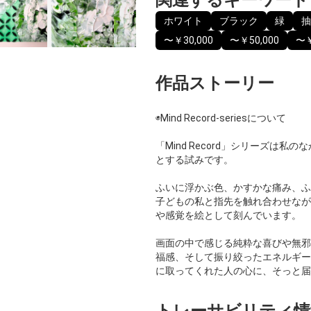
ホワイト
ブラック
緑
抽
〜￥30,000
〜￥50,000
〜￥
作品ストーリー
◉Mind Record-seriesについて
「Mind Record」シリーズは
とする試みです。
ふいに浮かぶ色、かすかな痛み、ふ
子どもの私と指先を触れ合わせなが
や感覚を絵として刻んでいます。
画面の中で感じる純粋な喜びや無邪
福感、そして振り絞ったエネルギー
に取ってくれた人の心に、そっと届
トレーサビリティ情