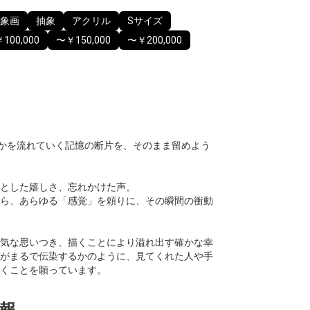
象画
抽象
アクリル
Sサイズ
100,000
〜￥150,000
〜￥200,000
私のなかを流れていく記憶の断片を、そのまま留めよう
とした嬉しさ、忘れかけた声。
ら、あらゆる「感覚」を頼りに、その瞬間の衝動
気な思いつき、描くことにより溢れ出す確かな幸
がまるで伝染するかのように、見てくれた人や手
くことを願っています。
報