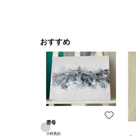
おすすめ
雲母
小村真紀