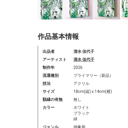
作品基本情報
出品者
清水 佳代子
アーティスト
清水 佳代子
制作年
2026
流通種別
プライマリー（新品）
技法
アクリル
サイズ
18cm(縦) x 14cm(横)
額縁の有無
無し
カラー
ホワイト
ブラック
緑
ジャンル
抽象画