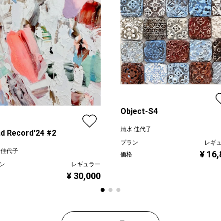
Object-S4
清水 佳代子
d Record'24 #2
プラン
レギ
 佳代子
¥ 16
価格
ン
レギュラー
¥ 30,000