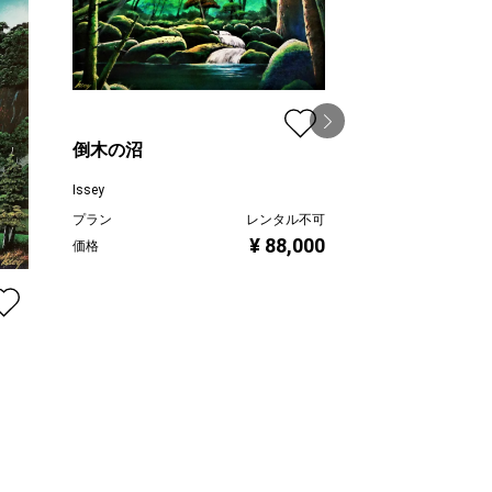
倒木の沼
Issey
プラン
レンタル不可
夕暮れ８
¥ 88,000
価格
Issey
プラン
価格
ル不可
000