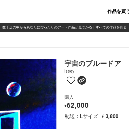
作品を買
数千点の中からあなたにぴったりのアート作品が見つかる
｜
すべての作品を見る
宇宙のブルードア
Issey
購入
62,000
¥
配送：Lサイズ
3,800
¥