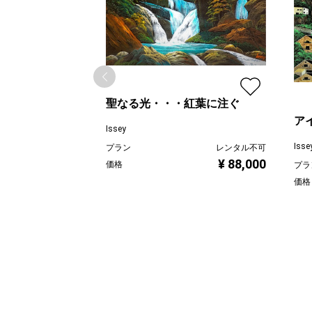
聖なる光・・・紅葉に注ぐ
ア
Issey
Isse
プラン
レンタル不可
¥ 88,000
価格
プラ
価格