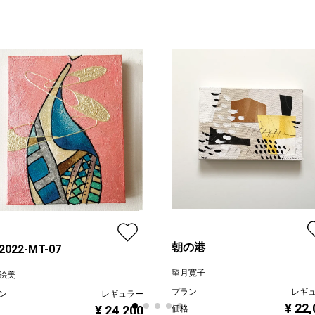
朝の港
-2022-MT-07
望月寛子
絵美
プラン
レギ
ン
レギュラー
¥ 22
¥ 24,200
価格