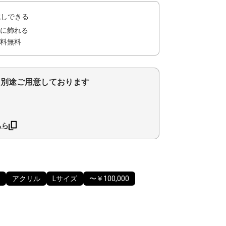
試しできる
に飾れる
料無料
を別途ご用意しております
ちら
アクリル
Lサイズ
〜￥100,000