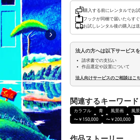
購入する前にレンタルでお
フックが同梱で届いたらすぐ
お試しレンタル後の購入は送
法人の方へは以下サービス
請求書での支払い
作品選定や設置について
法人向けサービスのご相談はこ
関連するキーワード
カラフル
青
風景画
風景
〜￥150,000
〜￥200,000
作品ストーリー