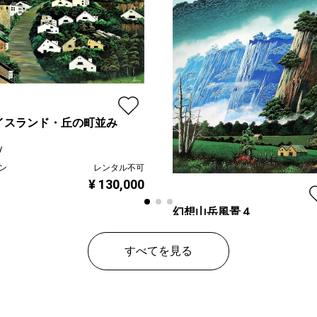
イスランド・丘の町並み
y
ン
レンタル不可
¥ 130,000
幻想山岳風景４
Issey
すべてを見る
プラン
レンタ
¥ 260,
価格