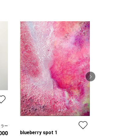
空の記憶 light b
寺床まり子
ュラー
プラン
blueberry spot 1
,000
価格