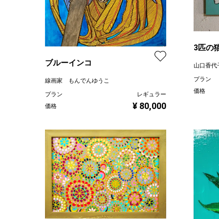
3匹の
ブルーインコ
山口香代
プラン
線画家 もんでんゆうこ
価格
プラン
レギュラー
¥ 80,000
価格