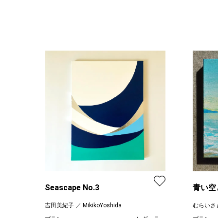
Seascape No.3
青い空
吉田美紀子 ／ MikikoYoshida
むらいさ