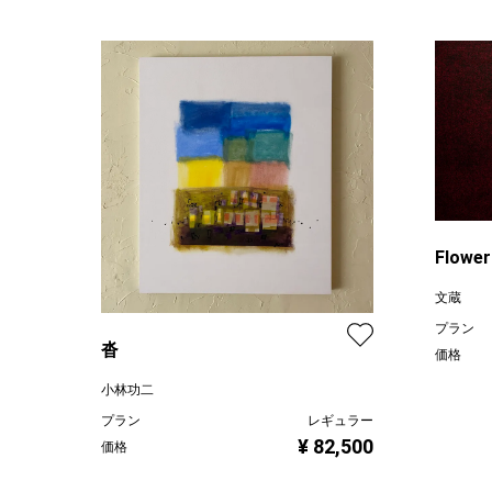
Flower
文蔵
プラン
沓
価格
小林功二
プラン
レギュラー
¥ 82,500
価格