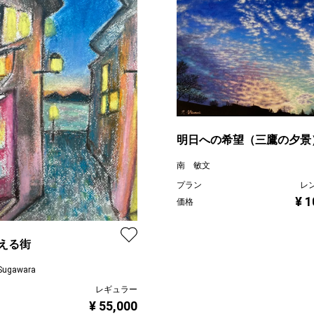
明日への希望（三鷹の夕景
南 敏文
プラン
レ
¥ 1
価格
える街
Sugawara
レギュラー
¥ 55,000