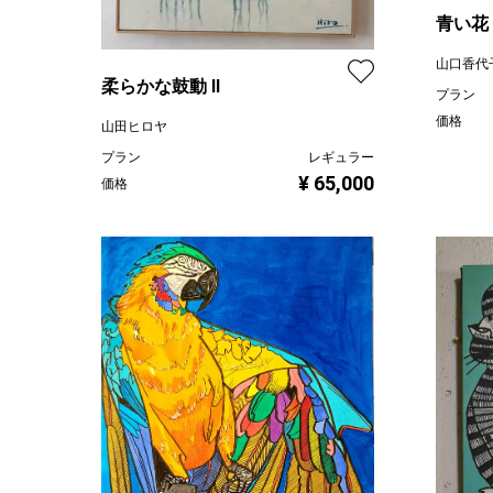
青い花
山口香代
柔らかな鼓動 Ⅱ
プラン
価格
山田ヒロヤ
プラン
レギュラー
¥ 65,000
価格