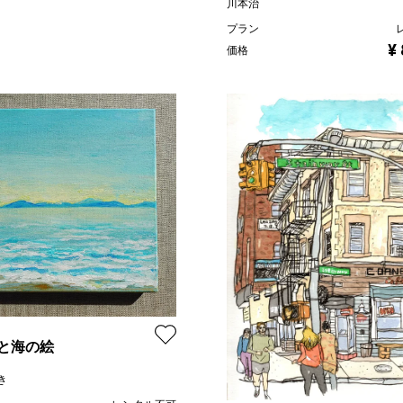
川本治
プラン
¥
価格
と海の絵
き