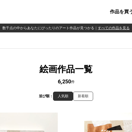
作品を買
数千点の中からあなたにぴったりのアート作品が見つかる
｜
すべての作品を見る
絵画作品一覧
6,250
件
並び順：
人気順
新着順