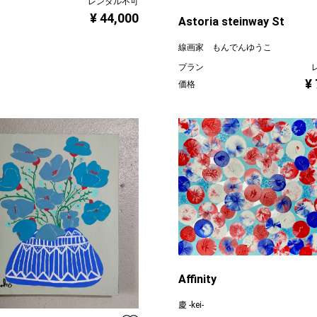
レンタル不可
¥ 44,000
Astoria steinway St
線画家 もんでんゆうこ
プラン
¥
価格
Affinity
慶 -kei-