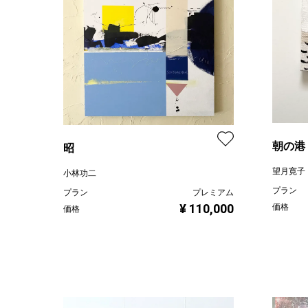
朝の港
昭
望月寛子
小林功二
プラン
プラン
プレミアム
¥ 110,000
価格
価格