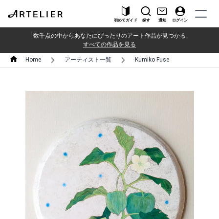
初めてガイド
探す
通知
ログイン
数千点の中からあなたにぴったりのアート作品が見つかる
すべての作品を見る
Home
アーティスト一覧
Kumiko Fuse