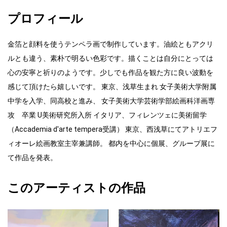
プロフィール
金箔と顔料を使うテンペラ画で制作しています。油絵ともアクリ
ルとも違う、素朴で明るい色彩です。描くことは自分にとっては
心の安寧と祈りのようです。少しでも作品を観た方に良い波動を
感じて頂けたら嬉しいです。 東京、浅草生まれ 女子美術大学附属
中学を入学、同高校と進み、 女子美術大学芸術学部絵画科洋画専
攻 卒業 U美術研究所入所 イタリア、フィレンツェに美術留学
（Accademia d'arte tempera受講） 東京、西浅草にてアトリエフ
ィオーレ絵画教室主宰兼講師。 都内を中心に個展、グループ展に
て作品を発表。
このアーティストの作品