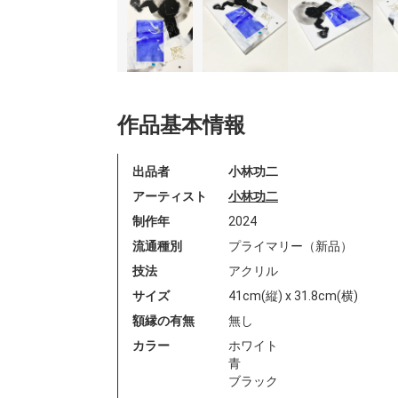
作品基本情報
出品者
小林功二
アーティスト
小林功二
制作年
2024
流通種別
プライマリー（新品）
技法
アクリル
サイズ
41cm(縦) x 31.8cm(横)
額縁の有無
無し
カラー
ホワイト
青
ブラック