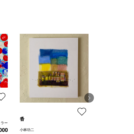
沓
秋の日の散歩
ュラー
,000
小林功二
HIDEKI