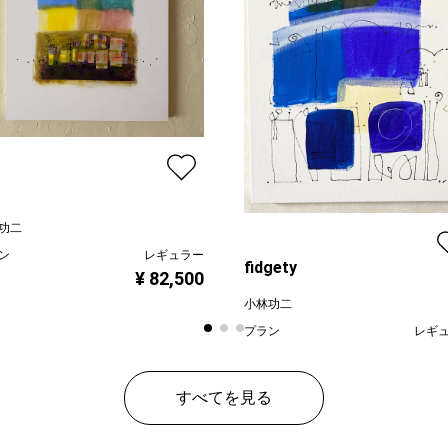
功二
ン
レギュラー
fidgety
¥ 82,500
小林功二
プラン
レギ
¥ 66
価格
すべてを見る