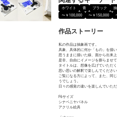
ホワイト
青
ブラック
抽
〜￥100,000
〜￥150,000
作品ストーリー
私の作品は抽象画です。
具象、具体的に何か「もの」を描い
思うままに描いた線、面から出来上
是非、自由にイメージを膨らませて
タイトルは、想像を広げていただく
思い思いの解釈で楽しんでください
ご覧になる方によって、また、同じ
うでしょう。
日々の感覚の違いを楽しんでいただ
F6サイズ
シナベニヤパネル
アクリル絵具