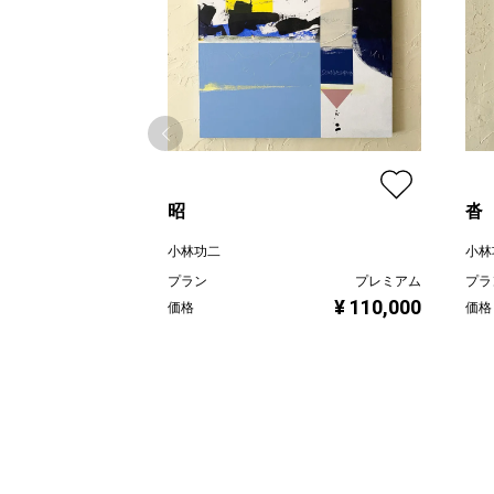
昭
沓
小林功二
小林
プラン
プレミアム
プラ
¥ 110,000
価格
価格