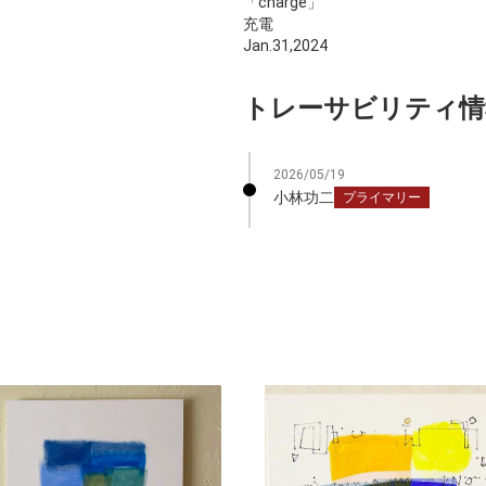
「charge」
充電
Jan.31,2024
トレーサビリティ情
2026/05/19
小林功二
プライマリー