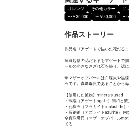
オレンジ
その他カラー
グ
〜￥30,000
〜￥50,000
〜￥
作品ストーリー
作品名《アゲートで描いた花だるま
🌸縁起物の花だるまをアゲートで
ールの小さなさざれ石を飾り、裾に
💎マザーオブパールは白蝶貝や黒
石です。真珠母貝であることから母
【使用した鉱物】minerals used
・瑪瑙（アゲートagate）調和と繁
・孔雀石（マラカイトmalachite
・藍銅鉱（アズライトazurite）
💎真珠母貝（マザーオブパールmothe
てる