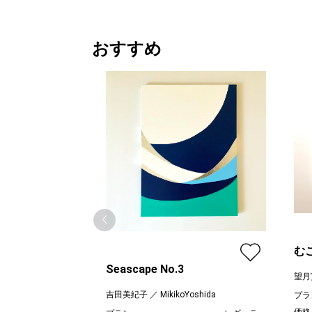
おすすめ
む
Seascape No.3
望月
吉田美紀子 ／ MikikoYoshida
プラ
価格