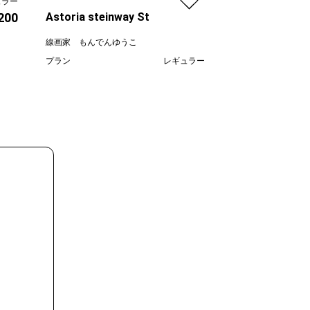
ュラー
プラン
,200
Astoria steinway St
価格
線画家 もんでんゆうこ
プラン
レギュラー
¥ 70,000
価格