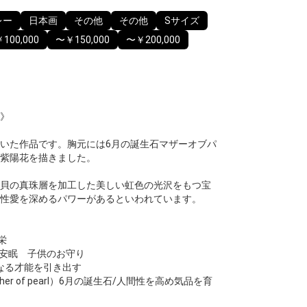
レー
日本画
その他
その他
Sサイズ
100,000
〜￥150,000
〜￥200,000
》
描いた作品です。胸元には6月の誕生石マザーオブパ
紫陽花を描きました。
蝶貝の真珠層を加工した美しい虹色の光沢をもつ宝
性愛を深めるパワーがあるといわれています。
栄
） 安眠 子供のお守り
 内なる才能を引き出す
r of pearl）6月の誕生石/人間性を高め気品を育