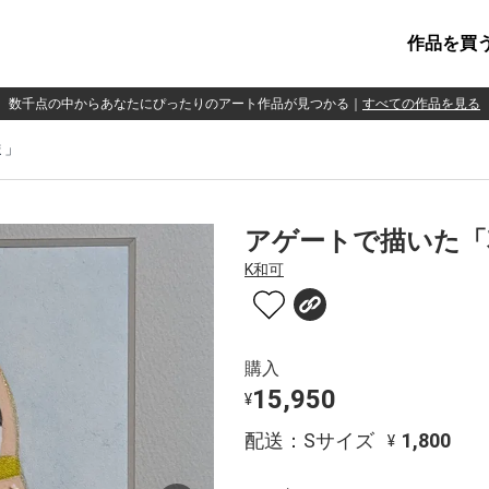
作品を買
数千点の中からあなたにぴったりのアート作品が見つかる
｜
すべての作品を見る
ま」
アゲートで描いた「
K和可
購入
15,950
¥
配送：Sサイズ
1,800
¥