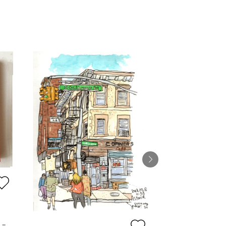
雲母
小村真紀