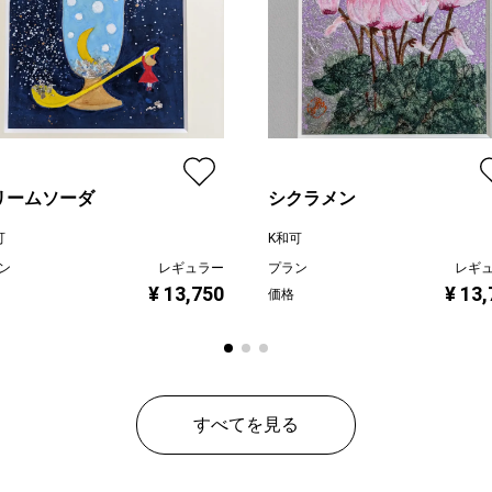
リームソーダ
シクラメン
可
K和可
ン
レギュラー
プラン
レギ
¥ 13,750
¥ 13
価格
すべてを見る