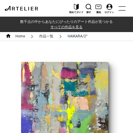
初めてガイド
探す
通知
ログイン
数千点の中からあなたにぴったりのアート作品が見つかる
すべての作品を見る
Home
作品一覧
HAIKARA/2°