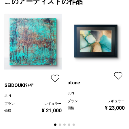
このアーティストの作品
カラー
紫
JUN
※素材によっては、過度な衝撃や落下により破損する場合がありま
グレー
プライマリー
すのでご注意くださいませ。
ピンク
ジャンル
抽象画
※使用材料/アクリル アルコールインク モデリングペースト
配送目安
二週間以内
stone
SEIDOUKI?/4°
JUN
JUN
プラン
レギュラー
プラン
レギュラー
¥ 23,000
価格
¥ 21,000
価格