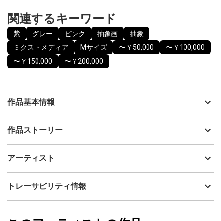
関連するキーワード
紫
グレー
ピンク
抽象画
抽象
ミクストメディア
Mサイズ
〜￥50,000
〜￥100,000
〜￥150,000
〜￥200,000
作品基本情報
出品者
JUN
作品ストーリー
アーティスト
JUN
どのようなシーンでも映える洒脱な雰囲気を意識し、モダンでハ
制作年
2026
アーティスト
イカラな様を表現
流通種別
プライマリー（新品）
技法
ミクストメディア
JUN
トレーサビリティ情報
※金具・吊り紐は装着済みなので即飾ることができます。
サイズ
30cm(縦) x 30cm(横)
※裏面サインあり。
フォローする
※作品証明書も別途付属致します。
額縁の有無
無し
2026/05/16
※モニター環境により実物と若干色が異なる場合があります。