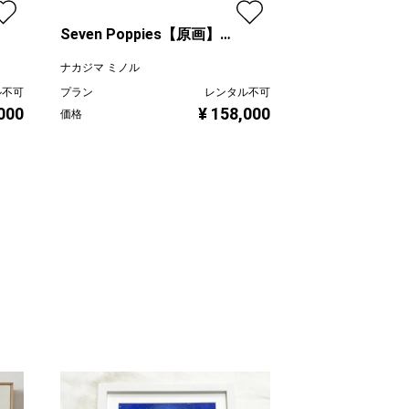
Seven Poppies【原画】
Silent Interfe
No.303
No.294
ナカジマ ミノル
ナカジマ ミノル
ル不可
プラン
レンタル不可
プラン
,000
¥ 158,000
価格
価格