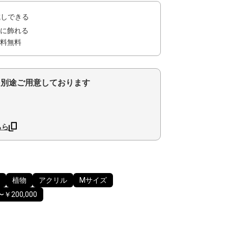
試しできる
に飾れる
料無料
を別途ご用意しております
ちら
植物
アクリル
Mサイズ
〜￥200,000