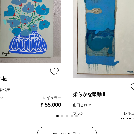
い花
香代子
柔らかな鼓動 Ⅱ
ン
レギュラー
¥ 55,000
山田ヒロヤ
プラン
レギ
¥ 65
価格