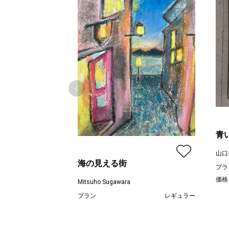
青
山口
海の見える街
プラ
価格
Mitsuho Sugawara
プラン
レギュラー
¥ 55,000
価格