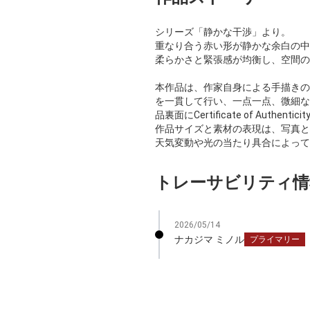
シリーズ「静かな干渉」より。
重なり合う赤い形が静かな余白の中
柔らかさと緊張感が均衡し、空間の
本作品は、作家自身による手描きの
を一貫して行い、一点一点、微細な
品裏面にCertificate of Authen
作品サイズと素材の表現は、写真と
天気変動や光の当たり具合によって
トレーサビリティ情
2026/05/14
ナカジマ ミノル
プライマリー