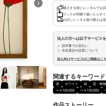
購入する前にレンタルでお
フックが同梱で届いたらすぐ
お試しレンタル後の購入は送
法人の方へは以下サービス
請求書での支払い
作品選定や設置について
法人向けサービスのご相談はこ
関連するキーワード
赤
ホワイト
緑
花・植物
〜￥100,000
〜￥150,000
作品ストーリー