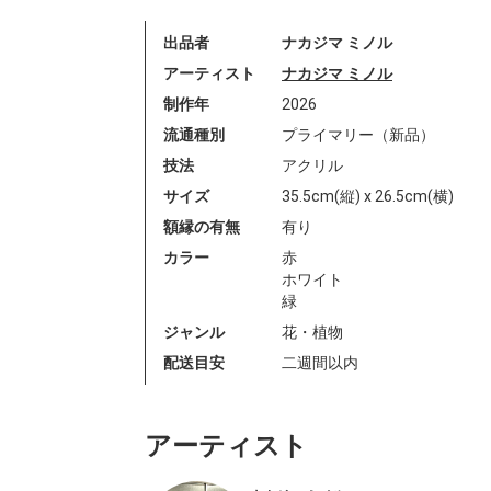
出品者
ナカジマ ミノル
アーティスト
ナカジマ ミノル
制作年
2026
流通種別
プライマリー（新品）
技法
アクリル
サイズ
35.5cm(縦) x 26.5cm(横)
額縁の有無
有り
カラー
赤
ホワイト
緑
ジャンル
花・植物
配送目安
二週間以内
アーティスト