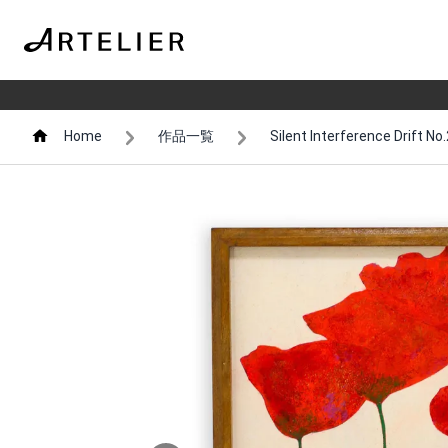
Home
作品一覧
Silent Interference Drift No