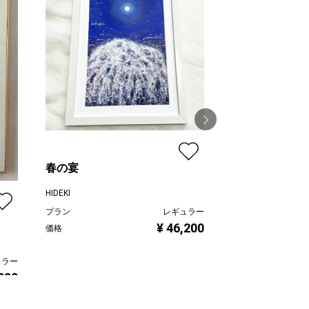
春の宴
blueberry spot
HIDEKI
はなのかふぇ＊橋爪
プラン
レギュラー
プラン
¥ 46,200
価格
価格
ュラー
,000