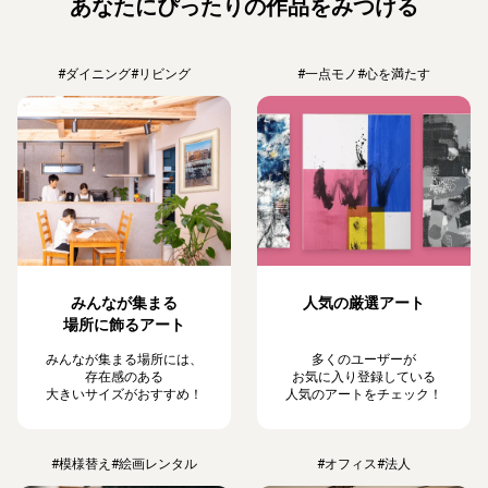
あなたにぴったりの作品をみつける
#ダイニング
#リビング
#一点モノ
#心を満たす
みんなが集まる
人気の厳選アート
場所に飾るアート
みんなが集まる場所には、
多くのユーザーが
存在感のある
お気に入り登録している
大きいサイズがおすすめ！
人気のアートをチェック！
#模様替え
#絵画レンタル
#オフィス
#法人