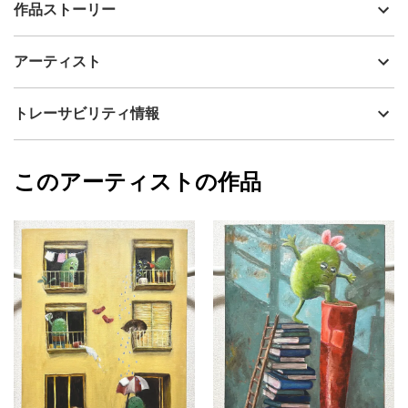
出品者
あだちゆうき
作品ストーリー
アーティスト
あだちゆうき
誰も見ていない部屋の片隅で、
制作年
2025
アーティスト
いつもの小さな鉢から飛び出して憧れの大きな鉢へ…。
流通種別
プライマリー（新品）
「ばれちゃうよー」と1番ひやひやしているのは、カニでした。
技法
油彩
あだちゆうき
トレーサビリティ情報
サイズ
60.6cm(縦) x 41cm(横)
フォローする
額縁の有無
無し
2026/05/14
このアーティストの作品
カラー
赤
あだちゆうき
青
プライマリー
緑
ジャンル
動物・生き物
配送目安
二週間以内