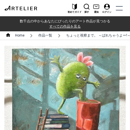
初めてガイド
探す
通知
ログイン
数千点の中からあなたにぴったりのアート作品が見つかる
すべての作品を見る
Home
作品一覧
ちょっと視察まで。 ～ばれちゃうよー!