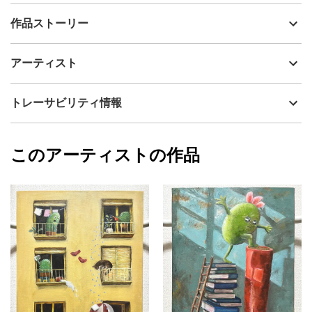
出品者
あだちゆうき
作品ストーリー
アーティスト
あだちゆうき
上の小さなサボテンは、
制作年
2024
アーティスト
花が咲いたことを誇らしく思っています。
流通種別
プライマリー（新品）
誰のおかげかわかってるのかな？という
技法
油彩
あだちゆうき
トレーサビリティ情報
下からの視線もなんのその。
サイズ
53cm(縦) x 45.5cm(横)
フォローする
額縁の有無
無し
2026/05/14
このアーティストの作品
カラー
赤
あだちゆうき
オレンジ
プライマリー
緑
ジャンル
動物・生き物
配送目安
二週間以内