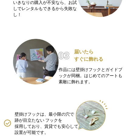
いきなりの購入が不安なら、お試
しでレンタルもできるから失敗な
し！
届いたら
すぐに飾れる
作品には壁掛けフックとガイドブ
ックが同梱。はじめてのアートも
素敵に飾れます。
壁掛けフックは、最小限の穴で
跡が目立たない
フックを
採用しており、賃貸でも安心して
設置が可能です。