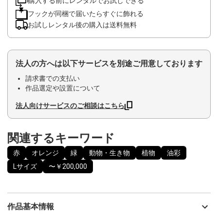
購入する前にレンタルでお試しできる
フックが同梱で届いたらすぐに飾れる
お試しレンタル後の購入は送料無料
法人の方へは以下サービスを別途ご用意しております
請求書での支払い
作品選定や設置について
法人向けサービスのご相談はこちら
関連するキーワード
赤
オレンジ
緑
動物・生き物
植物
油彩
Lサイズ
〜￥200,000
作品基本情報