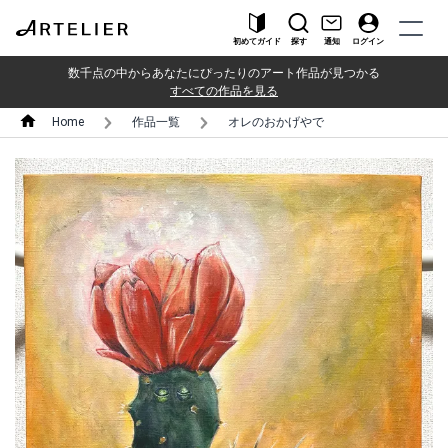
初めてガイド
探す
通知
ログイン
数千点の中からあなたにぴったりのアート作品が見つかる
すべての作品を見る
Home
作品一覧
オレのおかげやで