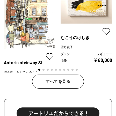
むこうのけしき
望月寛子
プラン
レギュラー
¥ 80,000
価格
Astoria steinway St
線画家 もんでんゆうこ
プラン
レギュラー
すべてを見る
¥ 70,000
価格