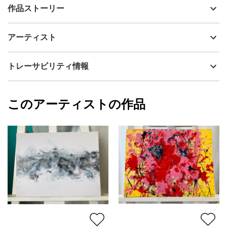
出品者
小村真紀
作品ストーリー
アーティスト
小村真紀
秋の日に空を見上げたら、一面にうろこ雲が広がっていて、訳も
制作年
2026
アーティスト
なく泣きそうになった。
流通種別
プライマリー（新品）
技法
その他
小村真紀
トレーサビリティ情報
サイズ
24.2cm(縦) x 33.3cm(横)
フォローする
額縁の有無
無し
2026/05/13
このアーティストの作品
カラー
ホワイト
小村真紀
青
プライマリー
ジャンル
抽象画
配送目安
二週間以内