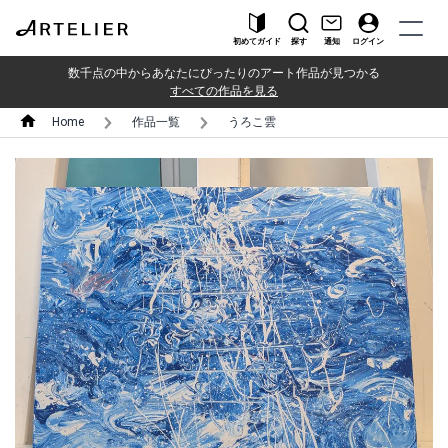
初めてガイド
探す
通知
ログイン
数千点の中からあなたにぴったりのアート作品が見つかる
すべての作品を見る
Home
作品一覧
うろこ雲