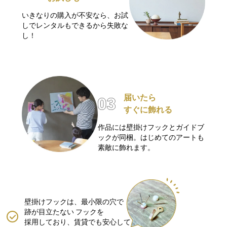
いきなりの購入が不安なら、お試
しでレンタルもできるから失敗な
し！
届いたら
すぐに飾れる
作品には壁掛けフックとガイドブ
ックが同梱。はじめてのアートも
素敵に飾れます。
壁掛けフックは、最小限の穴で
跡が目立たない
フックを
採用しており、賃貸でも安心して