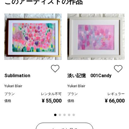
このアーティストの作品
カラー
ブラック
Yukari Blair
紫
プライマリー
またこちらの作品は2026年に神戸北野美術館にて開催された展覧
ピンク
会に出展。多くの方にご覧いただいた作品となっております。
ジャンル
人物画
※お使いのPC環境により実物と画像のお色味に多少の違いが生じ
配送目安
二週間以内
る場合がござきます。
※額の在庫状況により画像の額とは違う額になる場合がございま
す。
※サイズは額のサイズを記載、原画はB4サイズです。
※反射防止のためアクリル板をはずして撮影しております。
Sublimation
淡い記憶 001Candy
Yukari Blair
Yukari Blair
プラン
レンタル不可
プラン
レギュラー
¥ 55,000
¥ 66,000
価格
価格