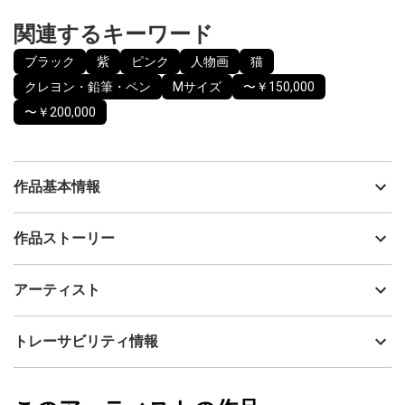
関連するキーワード
ブラック
紫
ピンク
人物画
猫
クレヨン・鉛筆・ペン
Mサイズ
〜￥150,000
〜￥200,000
作品基本情報
出品者
Yukari Blair
作品ストーリー
アーティスト
Yukari Blair
パーティーへ向かう前のほんの静かなひと時。胸に抱いた小さな
制作年
2025
アーティスト
存在のぬくもりが不思議と心を落ち着かせてくれる。いつもそば
流通種別
プライマリー（新品）
にいてくれる大切な子（ペット）を抱きしめる時間は、何気ない
ようでいてとても愛しくかけがえのないもの。言葉を交わさなく
技法
クレヨン・鉛筆・ペン
Yukari Blair
トレーサビリティ情報
ても伝わる安心感や信頼、そして深い絆をこの作品では描いてい
サイズ
50cm(縦) x 40cm(横)
ます。華やかな時間へ向かう前だからこそ感じる、心を満たして
フォローする
くれる小さな幸福。大切な存在と寄り添う瞬間の温度を、そっと
額縁の有無
有り
2026/05/08
閉じ込めた作品です。